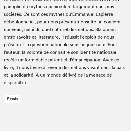
panoplie de mythes qui cir­cu­lent large­ment dans nos
sociétés. Ce sont ces mythes qu’Emmanuel Lapierre
déboulonne ici, pour nous présen­ter ensuite un con­cept
nou­veau, celui du duel cul­turel des nations. Slalo­mant
entre savoirs et lit­téra­ture, il réus­sit l’exploit de nous
présen­ter la ques­tion nationale sous un jour neuf. Pour
l’auteur, la volon­té de con­naître son iden­tité nationale
recèle un for­mi­da­ble poten­tiel d’émancipation. Avec ce
livre, il nous invite à rêver à des nations vivant dans la paix
et la sol­i­dar­ité. À un monde délivré de la men­ace de
disparaître.
Essais