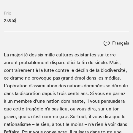
Prix
27.95$
Français
La majorité des six mille cul­tures exis­tantes sur terre
auront prob­a­ble­ment dis­paru d’ici la fin du siè­cle. Mais,
con­traire­ment à la lutte con­tre le déclin de la bio­di­ver­sité,
ce drame ne provoque pas grand émoi dans les médias.
L’opération d’assimilation des nations dom­inées se déroule
dans la dis­cré­tion depuis trois cents ans. Si vous en par­lez
à un mem­bre d’une nation dom­i­nante, il vous per­suadera
que cette tragédie n’a pas lieu, ou vous dira, sur un ton
grave, que « c’est comme ça ». Surtout, il vous dira que le
nation­al­isme – le sien, à tout le moins – n’a rien à voir dans
l’affaire. Pour vous con­va­in­cre, il puis­era dans toute une