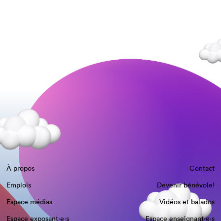
À propos
Contact
Emplois
Devenir bénévole!
Espace médias
Vidéos et balados
Espace exposant·e⋅s
Espace enseignant·e⋅s