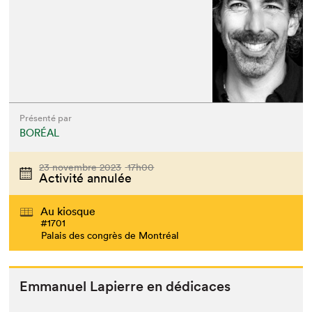
Présenté par
BORÉAL
23 novembre 2023
17h00
Activité annulée
Au kiosque
#1701
Palais des congrès de Montréal
Emmanuel Lapierre en dédicaces