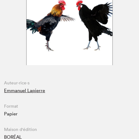
Espace médias
Auteur·rice·s
Emmanuel Lapierre
Format
Papier
Maison d'édition
BORÉAL