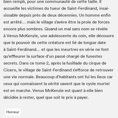
bien rem­pli, pour une com­mu­nauté de cette taille. Il
accueille les vic­times du tueur de Saint-Fer­di­nand, insai­
siss­able depuis près de deux décen­nies. Un homme enfin
est arrêté… mais le vil­lage s’avère être la proie de forces
encore plus som­bres. Quand un mal sans nom se révèle
à Venus McKen­zie, une ado­les­cente du coin, elle décou­vre
que le pou­voir de cette créa­ture est lié de longue date
à Saint-Fer­di­nand… et que les meurtres en série ne font
qu’effleurer la sur­face d’un passé chargé de funestes
secrets. Dans ce tome
2
, après la fusil­lade du cirque de
Cicero, le vil­lage de Saint-Fer­di­nand s’ef­force de retrou­ver
une vie nor­male. Beau­coup d’habi­tants ont fui les lieux car
ceux qui con­nais­sent la vérité savent que le cycle mor­tel
est en marche. Venus McKen­zie est quant à elle bien
décidée à rester, quel que soit le prix à payer.
Horreur