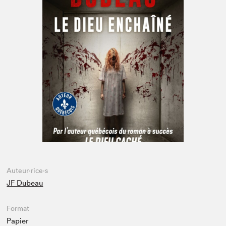
Espace médias
Auteur·rice·s
JF Dubeau
Format
Papier