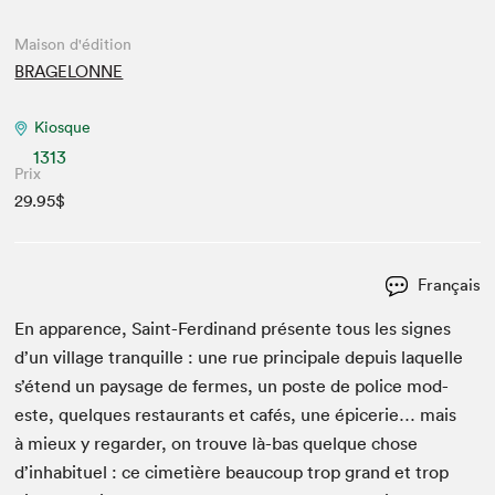
Maison d'édition
BRAGELONNE
Kiosque
1313
Prix
29.95$
Français
En apparence, Saint-Fer­di­nand présente tous les signes
d’un vil­lage tran­quille : une rue prin­ci­pale depuis laque­lle
s’étend un paysage de fer­mes, un poste de police mod­
este, quelques restau­rants et cafés, une épicerie… mais
à mieux y regarder, on trou­ve là-bas quelque chose
d’inhabituel : ce cimetière beau­coup trop grand et trop