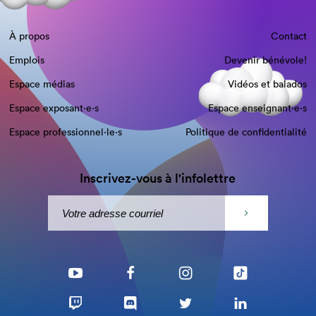
À propos
Contact
Emplois
Devenir bénévole!
Espace médias
Vidéos et balados
Espace exposant·e⋅s
Espace enseignant·e⋅s
Espace professionnel·le⋅s
Politique de confidentialité
Inscrivez-vous à l'infolettre