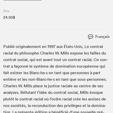
Prix
24.95$
Français
Pub­lié orig­i­nale­ment en
1997
aux États-Unis, Le con­trat
racial du philosophe Charles W. Mills expose les failles du
con­trat social, qui est avant tout un con­trat racial. Ce con­
trat a façon­né le sys­tème de dom­i­na­tion européenne qui
fait exis­ter les Blanc·he·s en tant que per­son­nes à part
entière et les non-Blanc·he·s en tant que sous-per­son­nes.
Charles W. Mills place la jus­tice raciale au cen­tre de ses
analy­ses. Réfu­tant l’idée du con­trat social, Mills évoque
plutôt le con­trat racial où l’ordre racial crée les assis­es de
nos sociétés, la recon­duc­tion des priv­ilèges et la dom­i­na­
tion. La présente édi­tion a béné­fi­cié d’une nou­velle pré­