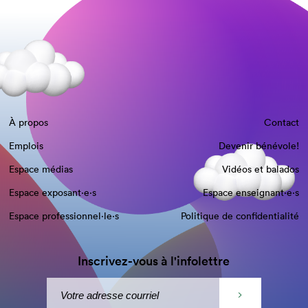
À propos
Contact
Emplois
Devenir bénévole!
Espace médias
Vidéos et balados
Espace exposant·e⋅s
Espace enseignant·e⋅s
Espace professionnel·le⋅s
Politique de confidentialité
Inscrivez-vous à l'infolettre