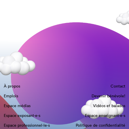
À propos
Contact
Emplois
Devenir bénévole!
Espace médias
Vidéos et balados
Espace exposant·e⋅s
Espace enseignant·e⋅s
Espace professionnel·le⋅s
Politique de confidentialité