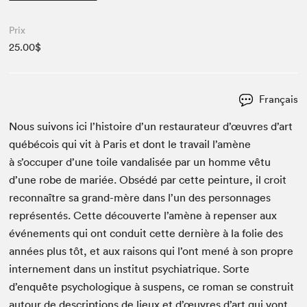
Prix
25.00$
Français
Nous suiv­ons ici l’histoire d’un restau­ra­teur d’œuvres d’art
québé­cois qui vit à Paris et dont le tra­vail l’amène
à s’occuper d’une toile van­dal­isée par un homme vêtu
d’une robe de mar­iée. Obsédé par cette pein­ture, il croit
recon­naître sa grand-mère dans l’un des per­son­nages
représen­tés. Cette décou­verte l’amène à repenser aux
événe­ments qui ont con­duit cette dernière à la folie des
années plus tôt, et aux raisons qui l’ont mené à son pro­pre
interne­ment dans un insti­tut psy­chi­a­trique. Sorte
d’enquête psy­chologique à sus­pens, ce roman se con­stru­it
autour de descrip­tions de lieux et d’œuvres d’art qui vont