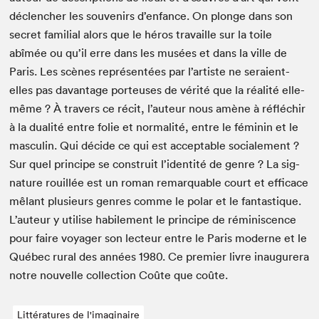
déclencher les sou­venirs d’enfance. On plonge dans son
secret famil­ial alors que le héros tra­vaille sur la toile
abîmée ou qu’il erre dans les musées et dans la ville de
Paris. Les scènes représen­tées par l’artiste ne seraient-
elles pas davan­tage por­teuses de vérité que la réal­ité elle-
même ? À tra­vers ce réc­it, l’auteur nous amène à réfléchir
à la dual­ité entre folie et nor­mal­ité, entre le féminin et le
mas­culin. Qui décide ce qui est accept­able sociale­ment ?
Sur quel principe se con­stru­it l’identité de genre ? La sig­
na­ture rouil­lée est un roman remar­quable court et effi­cace
mêlant plusieurs gen­res comme le polar et le fan­tas­tique.
L’auteur y utilise habile­ment le principe de réminis­cence
pour faire voy­ager son lecteur entre le Paris mod­erne et le
Québec rur­al des années
1980
. Ce pre­mier livre inau­gur­era
notre nou­velle col­lec­tion Coûte que coûte.
Littératures de l'imaginaire