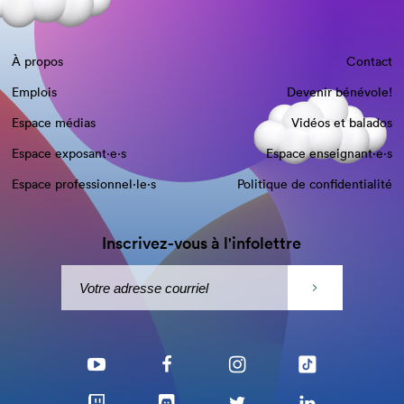
À propos
Contact
Emplois
Devenir bénévole!
Espace médias
Vidéos et balados
Espace exposant·e⋅s
Espace enseignant·e⋅s
Espace professionnel·le⋅s
Politique de confidentialité
Inscrivez-vous à l'infolettre