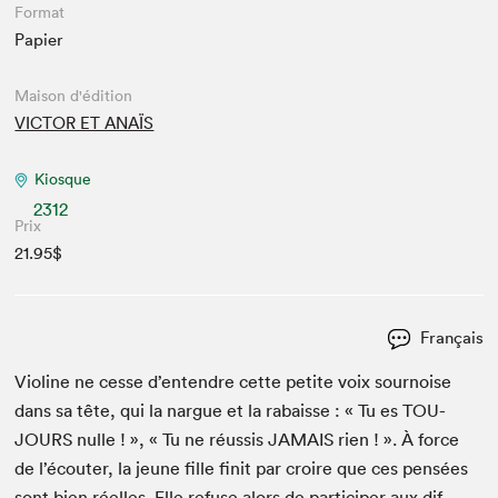
Format
Papier
Maison d'édition
VICTOR ET ANAÏS
Kiosque
2312
Prix
21.95$
Français
Vio­line ne cesse d’entendre cette petite voix sournoise
dans sa tête, qui la nar­gue et la rabaisse : « Tu es
TOU­
JOURS
nulle ! », « Tu ne réus­sis
JAMAIS
rien ! ». À force
de l’écouter, la jeune fille finit par croire que ces pen­sées
sont bien réelles. Elle refuse alors de par­ticiper aux dif­