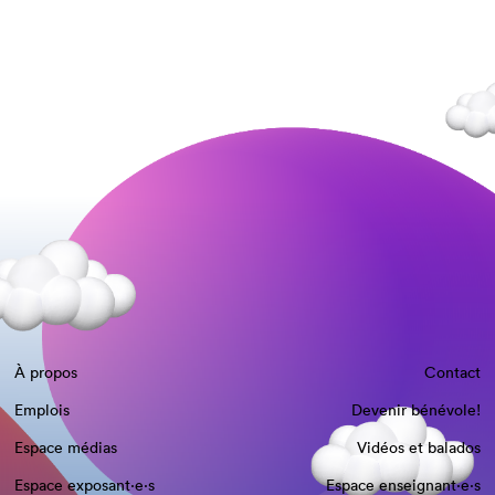
À propos
Contact
Emplois
Devenir bénévole!
Espace médias
Vidéos et balados
Espace exposant·e⋅s
Espace enseignant·e⋅s