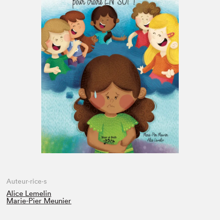
Espace médias
Auteur·rice·s
Alice Lemelin
Marie-Pier Meunier