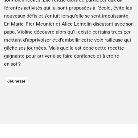
férentes activ­ités qui lui sont pro­posées à l’école, évite les
nou­veaux défis et s’enfuit lorsqu’elle se sent impuis­sante.
En Marie-Pier Meu­nier et Alice Lemelin dis­cu­tant avec son
papa, Vio­line décou­vre alors qu’il existe cer­tains trucs per­
me­t­tant d’apprivoiser et d’embellir cette voix railleuse qui
gâche ses journées. Mais quelle est donc cette recette
gag­nante pour arriv­er à se faire con­fi­ance et à croire
en soi ?
Jeunesse