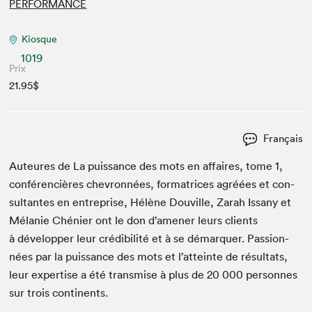
PERFORMANCE
Kiosque
1019
Prix
21.95$
Français
Auteures de La puis­sance des mots en affaires, tome
1
,
con­féren­cières chevron­nées, for­ma­tri­ces agréées et con­
sul­tantes en entre­prise, Hélène Dou­ville, Zarah Issany et
Mélanie Chénier ont le don d’amener leurs clients
à dévelop­per leur crédi­bil­ité et à se démar­quer. Pas­sion­
nées par la puis­sance des mots et l’atteinte de résul­tats,
leur exper­tise a été trans­mise à plus de
20
000
per­son­nes
sur trois continents.