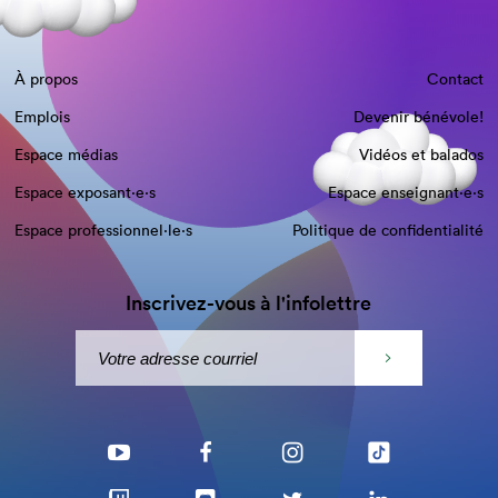
À propos
Contact
Emplois
Devenir bénévole!
Espace médias
Vidéos et balados
Espace exposant·e⋅s
Espace enseignant·e⋅s
Espace professionnel·le⋅s
Politique de confidentialité
Inscrivez-vous à l'infolettre