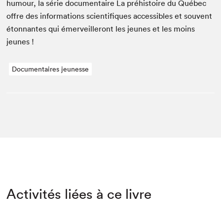
humour, la série doc­u­men­taire La préhis­toire du Québec
offre des infor­ma­tions sci­en­tifiques acces­si­bles et sou­vent
éton­nantes qui émer­veilleront les jeunes et les moins
jeunes !
Documentaires jeunesse
Activités liées à ce livre