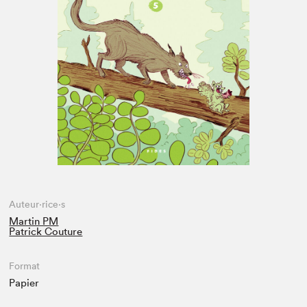
Espace médias
Auteur·rice·s
Martin PM
Patrick Couture
Format
Papier