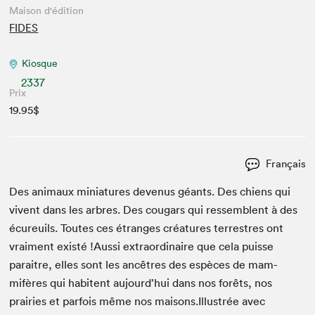
Maison d'édition
FIDES
Kiosque
2337
Prix
19.95$
Français
Des ani­maux minia­tures devenus géants. Des chiens qui
vivent dans les arbres. Des cougars qui ressem­blent à des
écureuils. Toutes ces étranges créa­tures ter­restres ont
vrai­ment existé !​Aus­si extra­or­di­naire que cela puisse
paraitre, elles sont les ancêtres des espèces de mam­
mifères qui habitent aujourd’hui dans nos forêts, nos
prairies et par­fois même nos maisons.​Illus­trée avec