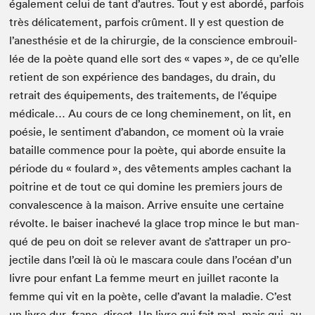
égale­ment celui de tant d’autres. Tout y est abor­dé, par­fois
très déli­cate­ment, par­fois crû­ment. Il y est ques­tion de
l’anesthésie et de la chirurgie, de la con­science embrouil­
lée de la poète quand elle sort des « vapes », de ce qu’elle
retient de son expéri­ence des ban­dages, du drain, du
retrait des équipements, des traite­ments, de l’équipe
médi­cale… Au cours de ce long chem­ine­ment, on lit, en
poésie, le sen­ti­ment d’abandon, ce moment où la vraie
bataille com­mence pour la poète, qui abor­de ensuite la
péri­ode du « foulard », des vête­ments amples cachant la
poitrine et de tout ce qui domine les pre­miers jours de
con­va­les­cence à la mai­son. Arrive ensuite une cer­taine
révolte. le bais­er inachevé la glace trop mince le but man­
qué de peu on doit se relever avant de s’attraper un pro­
jec­tile dans l’œil là où le mas­cara coule dans l’océan d’un
livre pour enfant La femme meurt en juil­let racon­te la
femme qui vit en la poète, celle d’avant la mal­adie. C’est
un livre dur, franc, direct. Un livre qui fait mal, mais qui, au