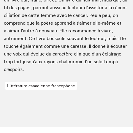
fil des pages, per­met aus­si au lecteur d’assister à la réc­on­
cil­i­a­tion de cette femme avec le can­cer. Peu à peu, on
com­prend que la poète apprend à s’aimer elle-même et
à aimer l’autre à nou­veau. Elle recom­mence à vivre,
autrement. Ce livre bous­cule sou­vent le lecteur, mais il le
touche égale­ment comme une caresse. Il donne à écouter
une voix qui évolue du car­ac­tère clin­ique d’un éclairage
trop fort jusqu’aux rayons chaleureux d’un soleil empli
d’espoirs.
Littérature canadienne francophone