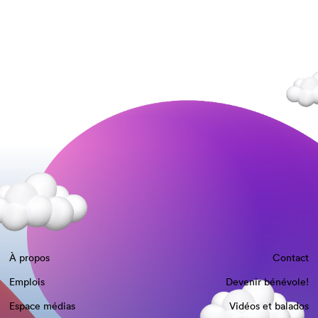
À propos
Contact
Emplois
Devenir bénévole!
Espace médias
Vidéos et balados