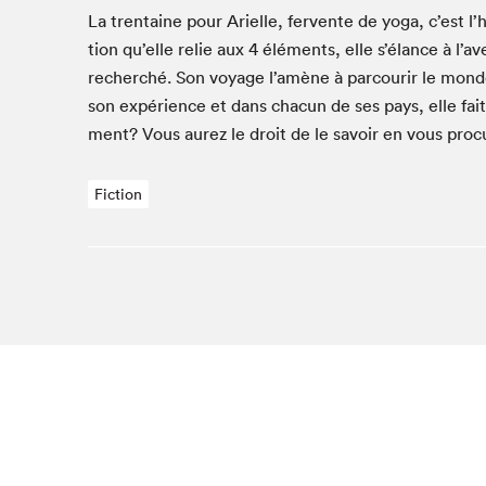
Café La Presse
La trentaine pour Arielle, fer­vente de yoga, c’est l’he
Espace Côte-des-Neiges
tion qu’elle relie aux
4
élé­ments, elle s’élance à l’a
Espace jeunesse présenté par Desjardins
recher­ché. Son voy­age l’amène à par­courir le mond
son expéri­ence et dans cha­cun de ses pays, elle f
Espace Zines
ment? Vous aurez le droit de le savoir en vous procu­
La lecture en cadeau
Le grand jeu de lecture à voix haute du Salon du livre
de Montréal
Fiction
Lettres québécoises au Salon
Louisiane enracinée et branchée
Mur des illustrateur·rice·s
SLM PRO
Zone Manga
Que cher