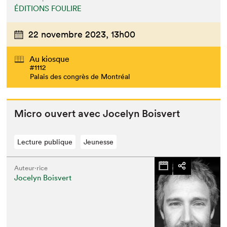
ÉDITIONS FOULIRE
22 novembre 2023,
13h00
Au kiosque
#1112
Palais des congrès de Montréal
Micro ouvert avec Joce­lyn Boisvert
Lecture publique
Jeunesse
Auteur·rice
Jocelyn Boisvert