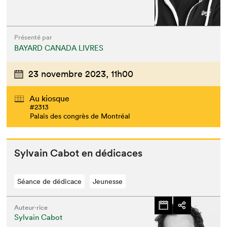
Présenté par
BAYARD CANADA LIVRES
23 novembre 2023,
11h00
Au kiosque
#2313
Palais des congrès de Montréal
Syl­vain Cabot en dédicaces
Séance de dédicace
Jeunesse
Auteur·rice
Sylvain Cabot