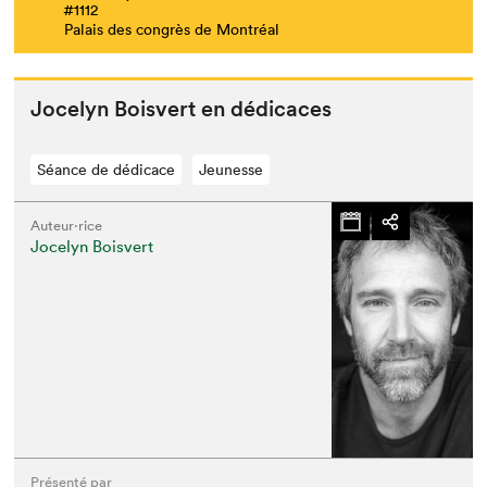
#1112
Palais des congrès de Montréal
Joce­lyn Boisvert en dédicaces
Séance de dédicace
Jeunesse
Auteur·rice
Jocelyn Boisvert
Présenté par