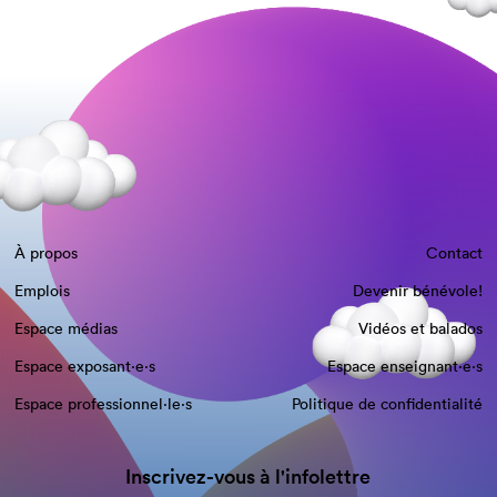
À propos
Contact
Emplois
Devenir bénévole!
Espace médias
Vidéos et balados
Espace exposant·e⋅s
Espace enseignant·e⋅s
Espace professionnel·le⋅s
Politique de confidentialité
Inscrivez-vous à l'infolettre