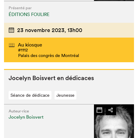
Présenté par
ÉDITIONS FOULIRE
23 novembre 2023,
13h00
Au kiosque
#1112
Palais des congrès de Montréal
Joce­lyn Boisvert en dédicaces
Séance de dédicace
Jeunesse
Auteur·rice
Jocelyn Boisvert