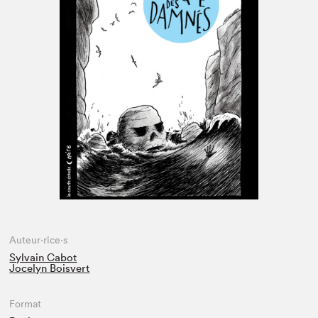
Espace médias
Auteur·rice·s
Sylvain Cabot
Jocelyn Boisvert
Format