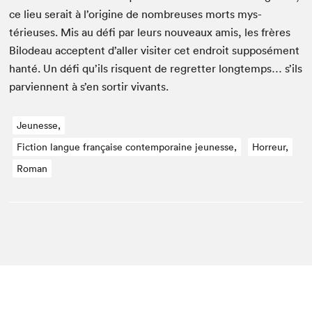
ce lieu serait à l’origine de nom­breuses morts mys­
térieuses. Mis au défi par leurs nou­veaux amis, les frères
Bilodeau acceptent d’aller vis­iter cet endroit sup­posé­ment
han­té. Un défi qu’ils risquent de regret­ter longtemps… s’ils
parvi­en­nent à s’en sor­tir vivants.
Jeunesse,
Fiction langue française contemporaine jeunesse,
Horreur,
Roman