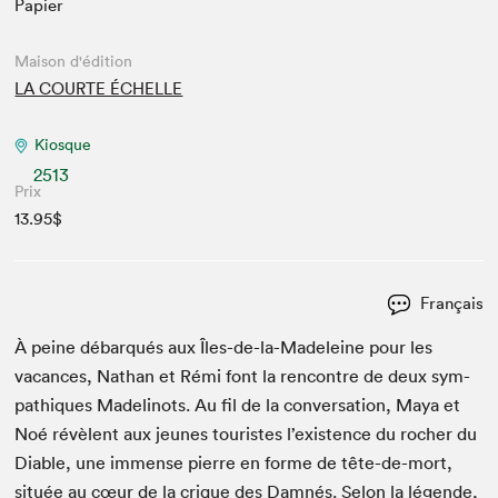
Papier
Maison d'édition
LA COURTE ÉCHELLE
Kiosque
2513
Prix
13.95$
Français
À peine débar­qués aux Îles-de-la-Madeleine pour les
vacances, Nathan et Rémi font la ren­con­tre de deux sym­
pa­thiques Madelinots. Au fil de la con­ver­sa­tion, Maya et
Noé révè­lent aux jeunes touristes l’existence du rocher du
Dia­ble, une immense pierre en forme de tête-de-mort,
située au cœur de la crique des Damnés. Selon la légende,