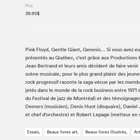
Café La Presse
Prix
Espace Côte-des-Neiges
39.95$
Espace jeunesse présenté par Desjardins
Espace Zines
La lecture en cadeau
Le grand jeu de lecture à voix haute du Salon du livre
Pink Floyd, Gen­tle Giant, Gen­e­sis… Si vous avez eu l
de Montréal
présen­tés au Québec, c’est grâce aux Pro­duc­tion
Lettres québécoises au Salon
Jean Bertrand et leurs amis déci­dent de faire venir i
Louisiane enracinée et branchée
scène musi­cale, pour le plus grand plaisir des jeun
Mur des illustrateur·rice·s
rock pro­gres­sif racon­te la saga vécue par les mem­br
SLM PRO
jetés dans le monde de la rock busi­ness entre
1971
du Fes­ti­val de jazz de Mon­tréal) et des témoigna
Zone Manga
Demers (musi­cien), Denis Huot (dis­quaire), Danie
et chef d’orchestre) et Robert Lep­age (met­teur en 
Essais,
Beaux livres art,
Beaux livres illustrés,
Ar