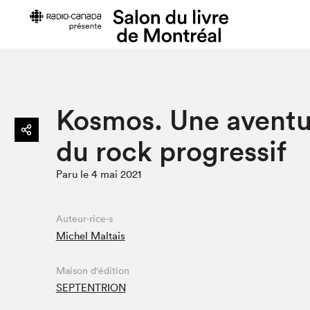
Préparer sa visite
Salon au Pa
Kosmos. Une aventu
Horaires et tarifs
Programma
du rock progressif
Plan du Salon
Matinées s
Se rendre au Salon
SLM PRO
Paru le 4 mai 2021
Accessibilité
Liste des e
Restauration
Liste des au
Auteur·rice·s
Code de conduite
Michel Maltais
Maison d'édition
Projets partenaires
SEPTENTRION