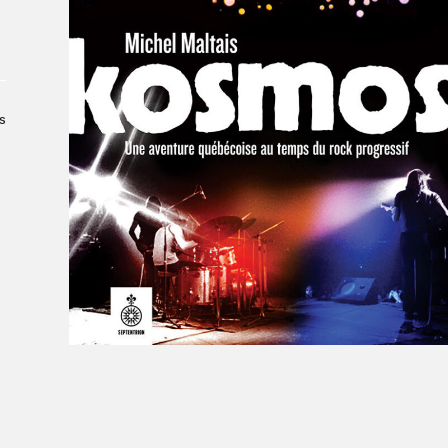
À propos du Salon
Liste des exposant·e·s
Liste des auteur·rice·s
s