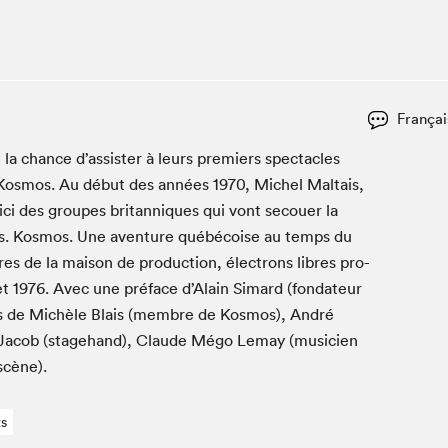
Espace ado | Lis-moi MTL
Espace des tout-petits
Espace Radio-Canada
La cabane à culture
Françai
La Maison des libraires
Le Salon dans ta classe
a chance d’as­sis­ter à leurs pre­miers spec­ta­cles
s Kos­mos. Au début des années
1970
, Michel Mal­tais,
Liseur Public
ci des groupes bri­tan­niques qui vont sec­ouer la
Matinées scolaires Hydro-Québec
es. Kos­mos. Une aven­ture québé­coise au temps du
Narra
es de la mai­son de pro­duc­tion, élec­trons libres pro­
Vitrine du Festival littéraire international Metropolis
et
1976
. Avec une pré­face d’Alain Simard (fon­da­teur
bleu au SLM
ges de Michèle Blais (mem­bre de Kos­mos), André
l Jacob (stage­hand), Claude Mégo Lemay (musi­cien
scène).
ts