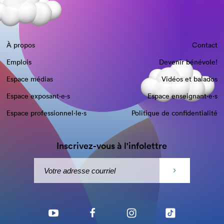
À propos
Contact
Emplois
Devenir bénévole!
Espace médias
Vidéos et balados
Espace exposant·e⋅s
Espace enseignant·e⋅s
Espace professionnel·le⋅s
Politique de confidentialité
Inscrivez-vous à l'infolettre