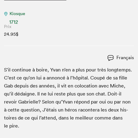
Kiosque
1712
Prix
24.95$
Français
S’il con­tin­ue à boire, Yvan n’en a plus pour très longtemps.
C’est ce qu’on lui a annon­cé à l’hôpi­tal. Coupé de sa fille
Gab depuis des années, il vit en colo­ca­tion avec Miche,
qu’il dédaigne. Il ne lui reste plus que son chat. Doit-il
revoir Gabrielle? Selon qu’Y­van répond par oui ou par non
à cette ques­tion, J’é­tais un héros racon­tera les deux his­
toires de ce qui l’at­tend, dans le meilleur comme dans
le pire.