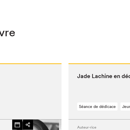
ivre
Jade Lachine en dé
Séance de dédicace
Jeu
chez-vous?
Auteur·rice