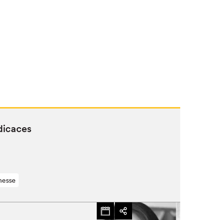
dicaces
nesse