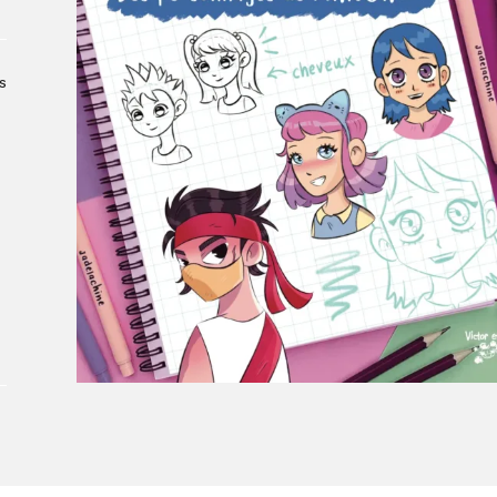
À propos du Salon
Liste des exposant·e·s
Liste des auteur·rice·s
s