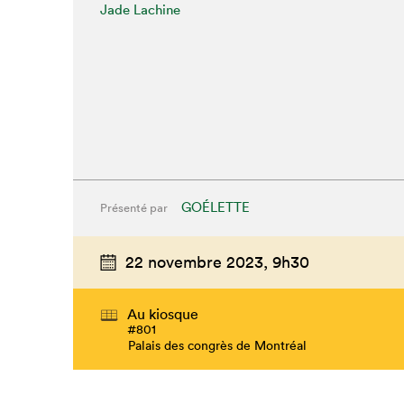
Jade Lachine
GOÉLETTE
Présenté par
22 novembre 2023,
9h30
Au kiosque
#801
Palais des congrès de Montréal