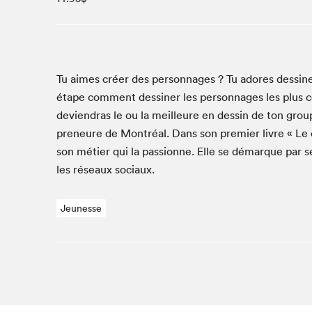
Café La Presse
Espace Côte-des-Neiges
Espace jeunesse présenté par Desjardins
Espace Zines
Tu aimes créer des per­son­nages ? Tu adores dessin­
La lecture en cadeau
étape com­ment dessin­er les per­son­nages les plus cool
Le grand jeu de lecture à voix haute du Salon du livre
devien­dras le ou la meilleure en dessin de ton group
de Montréal
pre­neure de Mon­tréal. Dans son pre­mier livre « Le ca
Lettres québécoises au Salon
son méti­er qui la pas­sionne. Elle se démar­que par se
Louisiane enracinée et branchée
les réseaux sociaux.
Mur des illustrateur·rice·s
SLM PRO
Jeunesse
Zone Manga