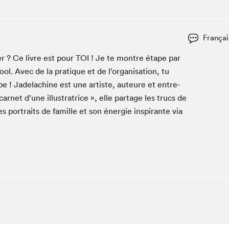
Espace ado | Lis-moi MTL
Espace des tout-petits
Espace Radio-Canada
Françai
La cabane à culture
er ? Ce livre est pour
TOI
! Je te mon­tre étape par
La Maison des libraires
. Avec de la pra­tique et de l’or­gan­i­sa­tion, tu
Le Salon dans ta classe
e ! Jadela­chine est une artiste, auteure et entre­
r­net d’une illus­tra­trice », elle partage les trucs de
Liseur Public
s por­traits de famille et son énergie inspi­rante via
Matinées scolaires Hydro-Québec
Narra
Vitrine du Festival littéraire international Metropolis
bleu au SLM