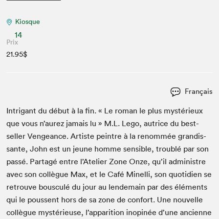
Kiosque
14
Prix
21.95$
Français
Intri­g­ant du début à la fin. « Le roman le plus mys­térieux
que vous n’aurez jamais lu » M.L. Lego, autrice du best-
sell­er Vengeance. Artiste pein­tre à la renom­mée gran­dis­
sante, John est un jeune homme sen­si­ble, trou­blé par son
passé. Partagé entre l’Atelier Zone Onze, qu’il admin­istre
avec son col­lègue Max, et le Café Minel­li, son quo­ti­di­en se
retrou­ve bous­culé du jour au lende­main par des élé­ments
qui le poussent hors de sa zone de con­fort. Une nou­velle
col­lègue mys­térieuse, l’apparition inopinée d’une anci­enne