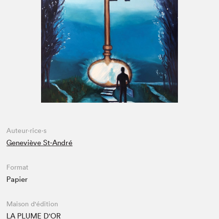
Espace médias
Auteur·rice·s
Geneviève St-André
Format
Papier
Maison d'édition
LA PLUME D'OR