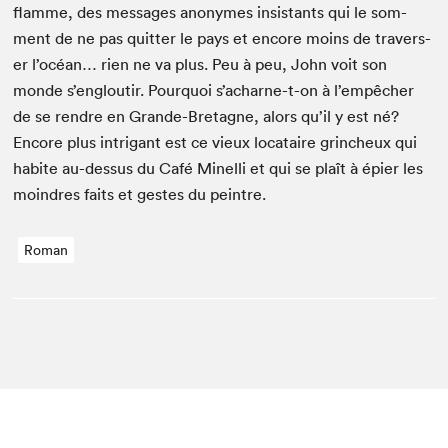
flamme, des mes­sages anonymes insis­tants qui le som­
ment de ne pas quit­ter le pays et encore moins de tra­vers­
er l’océan… rien ne va plus. Peu à peu, John voit son
monde s’engloutir. Pourquoi s’acharne-t-on à l’empêcher
de se ren­dre en Grande-Bre­tagne, alors qu’il y est né?
Encore plus intri­g­ant est ce vieux locataire grincheux qui
habite au-dessus du Café Minel­li et qui se plaît à épi­er les
moin­dres faits et gestes du peintre.
Roman