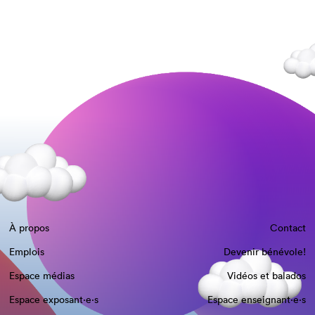
À propos
Contact
Emplois
Devenir bénévole!
Espace médias
Vidéos et balados
Espace exposant·e⋅s
Espace enseignant·e⋅s