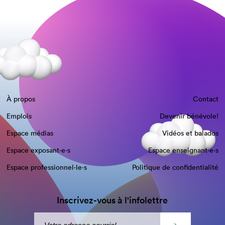
À propos
Contact
Emplois
Devenir bénévole!
Espace médias
Vidéos et balados
Espace exposant·e⋅s
Espace enseignant·e⋅s
Espace professionnel·le⋅s
Politique de confidentialité
Inscrivez-vous à l'infolettre