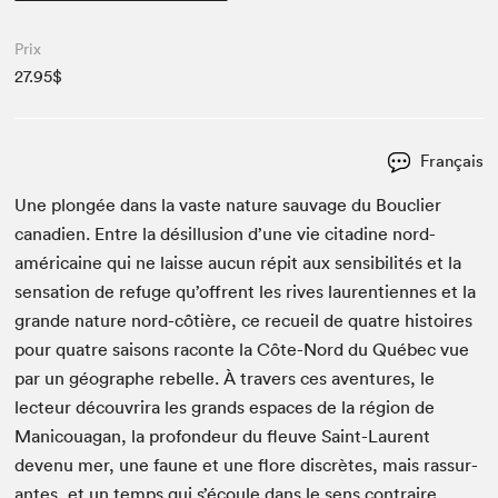
Prix
27.95$
Français
Une plongée dans la vaste nature sauvage du Boucli­er
cana­di­en. Entre la désil­lu­sion d’une vie cita­dine nord-
améri­caine qui ne laisse aucun répit aux sen­si­bil­ités et la
sen­sa­tion de refuge qu’offrent les rives lau­ren­ti­ennes et la
grande nature nord-côtière, ce recueil de qua­tre his­toires
pour qua­tre saisons racon­te la Côte-Nord du Québec vue
par un géo­graphe rebelle. À tra­vers ces aven­tures, le
lecteur décou­vri­ra les grands espaces de la région de
Man­i­coua­gan, la pro­fondeur du fleuve Saint-Lau­rent
devenu mer, une faune et une flo­re dis­crètes, mais ras­sur­
antes, et un temps qui s’écoule dans le sens con­traire