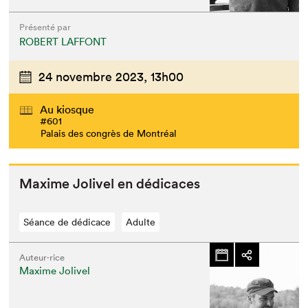
Présenté par
ROBERT LAFFONT
24 novembre 2023,
13h00
Au kiosque
#601
Palais des congrès de Montréal
Maxime Joliv­el en dédicaces
Séance de dédicace
Adulte
Auteur·rice
Maxime Jolivel