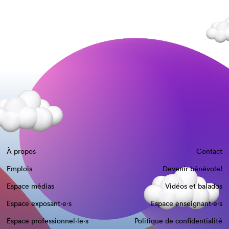
À propos
Contact
Emplois
Devenir bénévole!
Espace médias
Vidéos et balados
Espace exposant·e⋅s
Espace enseignant·e⋅s
Espace professionnel·le⋅s
Politique de confidentialité