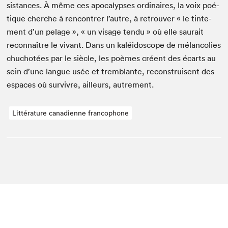
sis­tances. À même ces apoc­a­lypses ordi­naires, la voix poé­
tique cherche à ren­con­tr­er l’autre, à retrou­ver « le tin­te­
ment d’un pelage », « un vis­age ten­du » où elle saurait
recon­naître le vivant. Dans un kaléi­do­scope de mélan­col­ies
chu­chotées par le siè­cle, les poèmes créent des écarts au
sein d’une langue usée et trem­blante, recon­stru­isent des
espaces où sur­vivre, ailleurs, autrement.
Littérature canadienne francophone