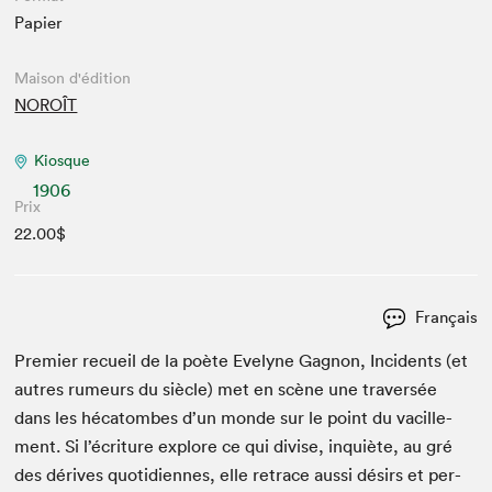
Papier
Maison d'édition
NOROÎT
Kiosque
1906
Prix
22.00$
Français
Pre­mier recueil de la poète Eve­lyne Gagnon, Inci­dents (et
autres rumeurs du siè­cle) met en scène une tra­ver­sée
dans les hécatombes d’un monde sur le point du vac­ille­
ment. Si l’écriture explore ce qui divise, inquiète, au gré
des dérives quo­ti­di­ennes, elle retrace aus­si désirs et per­