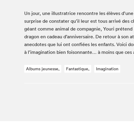
Café La Presse
Espace Côte-des-Neiges
Un jour, une illus­tra­trice ren­con­tre les élèves d’un
Espace jeunesse présenté par Desjardins
sur­prise de con­stater qu’il leur est tous arrivé des 
géant comme ani­mal de com­pag­nie, Youri pré­tend av
Espace Zines
drag­on en cadeau d’anniversaire. De retour à son ate
La lecture en cadeau
anec­dotes que lui ont con­fiées les enfants. Voici don
Le grand jeu de lecture à voix haute du Salon du livre
de Montréal
à l’imagination bien foi­son­nante… à moins que ces 
Lettres québécoises au Salon
Louisiane enracinée et branchée
Albums jeunesse,
Fantastique,
Imagination
Mur des illustrateur·rice·s
SLM PRO
Zone Manga