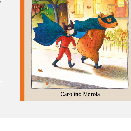
s
À propos du Salon
Liste des exposant·e·s
Liste des auteur·rice·s