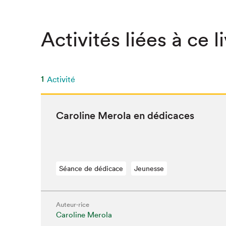
Activités liées à ce l
1
Activité
Car­o­line Mero­la en dédicaces
Séance de dédicace
Jeunesse
Que cher
Auteur·rice
Caroline Merola