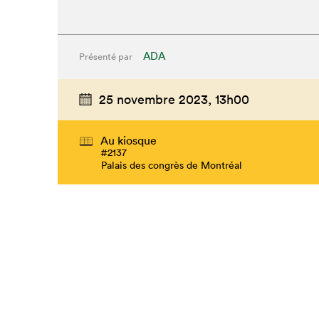
ADA
Présenté par
25 novembre 2023,
13h00
Au kiosque
#2137
Palais des congrès de Montréal