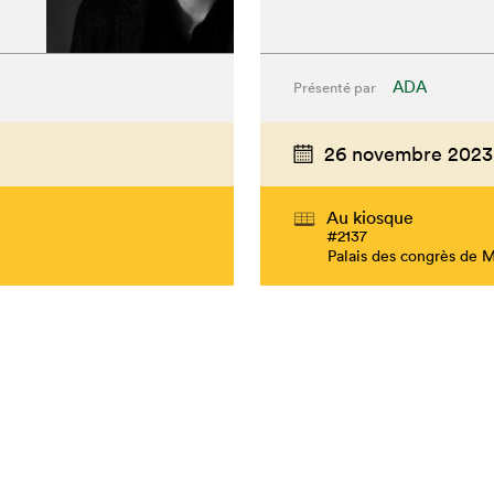
ADA
Présenté par
26 novembre 2023
Au kiosque
#2137
Palais des congrès de 