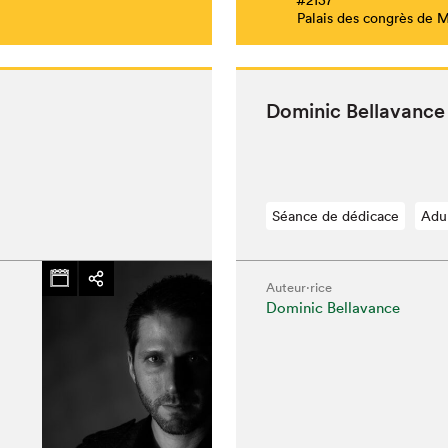
Palais des congrès de 
Dominic Bella­vance
Séance de dédicace
Adu
Auteur·rice
Dominic Bellavance