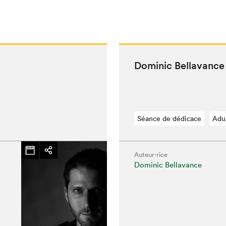
Dominic Bella­vance
Séance de dédicace
Adu
Auteur·rice
Dominic Bellavance