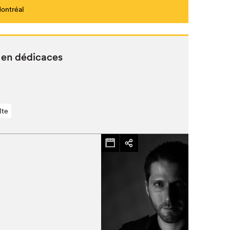
Montréal
 en dédicaces
lte