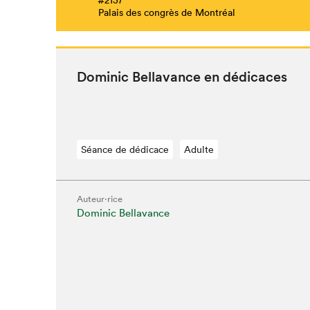
Palais des congrès de Montréal
Dominic Bella­vance en dédicaces
Séance de dédicace
Adulte
Auteur·rice
Dominic Bellavance