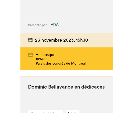
ADA
Présenté par
23 novembre 2023,
15h30
Au kiosque
#2137
Palais des congrès de Montréal
Dominic Bella­vance en dédicaces