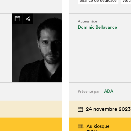
Séance de dédicace
Adu
Auteur·rice
Dominic Bellavance
chez-vous?
ADA
Présenté par
24 novembre 2023
Au kiosque
#2137