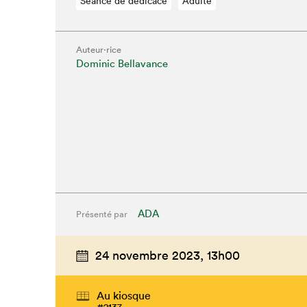
Séance de dédicace
Adulte
Auteur·rice
Dominic Bellavance
Que cher
ADA
Présenté par
24 novembre 2023,
13h00
Au kiosque
#2137