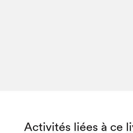
Café La Presse
Espace Côte-des-Neiges
Espace jeunesse présenté par Desjardins
Espace Zines
La lecture en cadeau
Le grand jeu de lecture à voix haute du Salon du livre
de Montréal
Lettres québécoises au Salon
Louisiane enracinée et branchée
Mur des illustrateur·rice·s
SLM PRO
Zone Manga
Activités liées à ce l