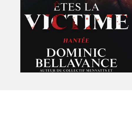
À propos du Salon
Liste des exposant·e·s
Liste des auteur·rice·s