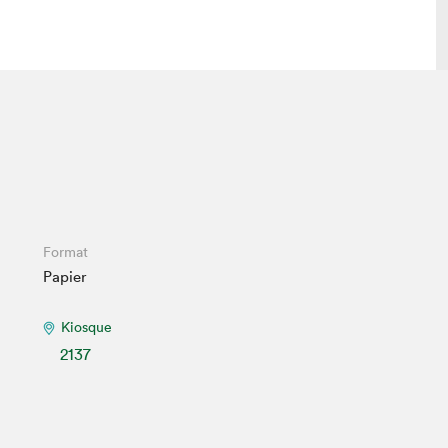
lais
Salon dans la ville et en ligne
tion
Programmation dans la ville
colaires Hydro-Québec
Programmation en ligne
Vidéos et balados
Format
xposant·e·s
Papier
teur·rice·s
Kiosque
2137