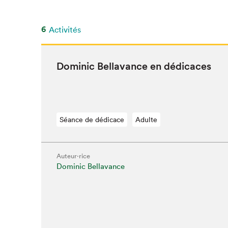
6
Activités
Dominic Bella­vance en dédicaces
Séance de dédicace
Adulte
Auteur·rice
Dominic Bellavance