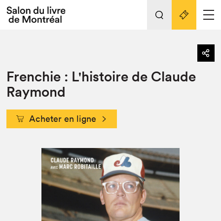
L'événement
Nos activités
retour
Frenchie : L'histoire de Claude
Préparer sa visite au Salon
Liens pratiques
Raymond
Préparer sa visite
Actualités
Acheter en ligne
Salon au Palais
SLM PRO
Salon dans la ville et en ligne
Projets partenaires
Espace exposant⋅e⋅s
Espace enseignant·e·s