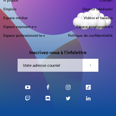
À propos
Contact
Emplois
Devenir bénévole!
Espace médias
Vidéos et balados
Espace exposant·e⋅s
Espace enseignant·e⋅s
Espace professionnel·le⋅s
Politique de confidentialité
Inscrivez-vous à l'infolettre