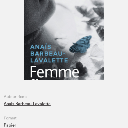
Espace médias
Auteur·rice·s
Anaïs Barbeau-Lavalette
Format
Papier