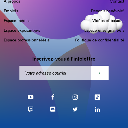
À propos
Contact
Emplois
Devenir bénévole!
Espace médias
Vidéos et balados
Espace exposant·e⋅s
Espace enseignant·e⋅s
Espace professionnel·le⋅s
Politique de confidentialité
Inscrivez-vous à l'infolettre