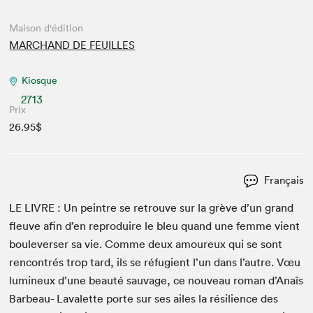
Maison d'édition
MARCHAND DE FEUILLES
Kiosque
2713
Prix
26.95$
Français
LE
LIVRE
: Un pein­tre se retrou­ve sur la grève d’un grand
fleuve afin d’en repro­duire le bleu quand une femme vient
boule­vers­er sa vie. Comme deux amoureux qui se sont
ren­con­trés trop tard, ils se réfugient l’un dans l’autre. Vœu
lumineux d’une beauté sauvage, ce nou­veau roman d’Anaïs
Bar­beau- Lavalette porte sur ses ailes la résilience des