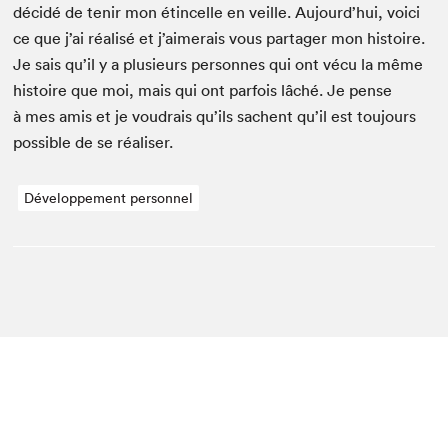
décidé de tenir mon étin­celle en veille. Aujourd’hui, voici
ce que j’ai réal­isé et j’aimerais vous partager mon his­toire.
Je sais qu’il y a plusieurs per­son­nes qui ont vécu la même
his­toire que moi, mais qui ont par­fois lâché. Je pense
à mes amis et je voudrais qu’ils sachent qu’il est tou­jours
pos­si­ble de se réaliser.
Développement personnel