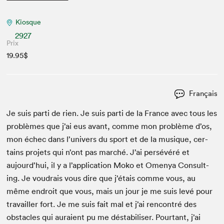
Kiosque
2927
Prix
19.95$
Français
Je suis par­ti de rien. Je suis par­ti de la France avec tous les
prob­lèmes que j’ai eus avant, comme mon prob­lème d’os,
mon échec dans l’univers du sport et de la musique, cer­
tains pro­jets qui n’ont pas marché. J’ai per­sévéré et
aujourd’hui, il y a l’application Moko et Omenya Con­sult­
ing. Je voudrais vous dire que j’étais comme vous, au
même endroit que vous, mais un jour je me suis levé pour
tra­vailler fort. Je me suis fait mal et j’ai ren­con­tré des
obsta­cles qui auraient pu me désta­bilis­er. Pour­tant, j’ai