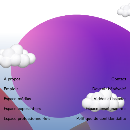
À propos
Contact
Emplois
Devenir bénévole!
Espace médias
Vidéos et balados
Espace exposant·e⋅s
Espace enseignant·e⋅s
Espace professionnel·le⋅s
Politique de confidentialité