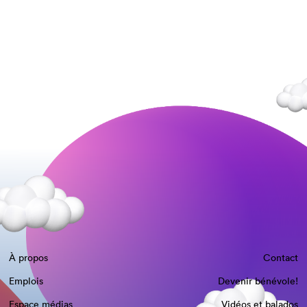
À propos
Contact
Emplois
Devenir bénévole!
Espace médias
Vidéos et balados