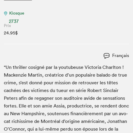
Kiosque
2737
Prix
24.95$
Français
“
Un thriller cosigné par la youtubeuse Vic­to­ria Charl­ton !
Macken­zie Mar­tin, créa­trice d’un pop­u­laire bal­a­do de true
crime, s’est don­né pour mis­sion de retrou­ver les têtes
cachées des vic­times du tueur en série Robert Sin­clair
Peters afin de regag­n­er son audi­toire avide de sen­sa­tions
fortes. Elle et son amie Assia, pro­duc­trice, se ren­dent donc
au New Hamp­shire, soutenues finan­cière­ment par un avo­
cat richissime de Mon­tréal d’origine améri­caine, Jonathan
O’Connor, qui a lui-même per­du son épouse lors de la