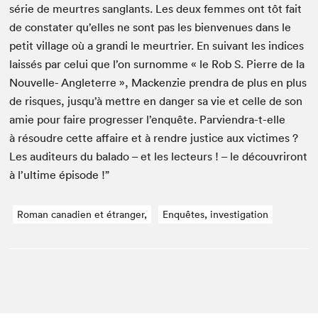
série de meurtres sanglants. Les deux femmes ont tôt fait
de con­stater qu’elles ne sont pas les bien­v­enues dans le
petit vil­lage où a gran­di le meur­tri­er. En suiv­ant les indices
lais­sés par celui que l’on surnomme « le Rob S. Pierre de la
Nou­velle- Angleterre », Macken­zie pren­dra de plus en plus
de risques, jusqu’à met­tre en dan­ger sa vie et celle de son
amie pour faire pro­gress­er l’enquête. Parvien­dra-t-elle
à résoudre cette affaire et à ren­dre jus­tice aux vic­times ?
Les audi­teurs du bal­a­do – et les lecteurs ! – le décou­vriront
à l’ultime épisode !”
Roman canadien et étranger,
Enquêtes, investigation