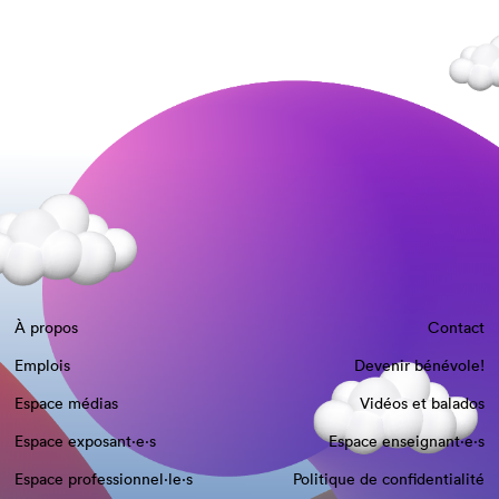
À propos
Contact
Emplois
Devenir bénévole!
Espace médias
Vidéos et balados
Espace exposant·e⋅s
Espace enseignant·e⋅s
Espace professionnel·le⋅s
Politique de confidentialité