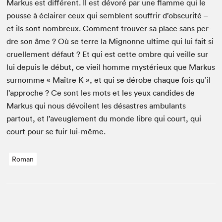
Markus est dif­férent. Il est dévoré par une flamme qui le
pousse à éclair­er ceux qui sem­blent souf­frir d’obscurité –
et ils sont nom­breux. Com­ment trou­ver sa place sans per­
dre son âme ? Où se terre la Mignonne ultime qui lui fait si
cru­elle­ment défaut ? Et qui est cette ombre qui veille sur
lui depuis le début, ce vieil homme mys­térieux que Markus
surnomme « Maître K », et qui se dérobe chaque fois qu’il
l’approche ? Ce sont les mots et les yeux can­dides de
Markus qui nous dévoilent les désas­tres ambu­lants
partout, et l’aveuglement du monde libre qui court, qui
court pour se fuir lui-même.
Roman