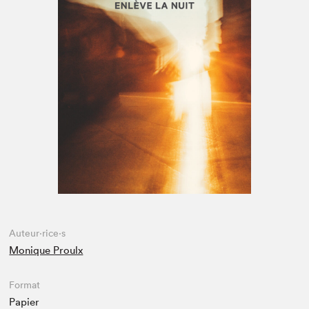
Espace médias
Auteur·rice·s
Monique Proulx
Format
Papier