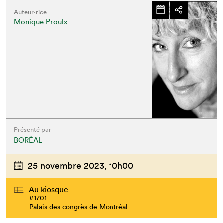
Auteur·rice
Monique Proulx
Présenté par
BORÉAL
25 novembre 2023,
10h00
Au kiosque
#1701
Palais des congrès de Montréal