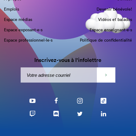
Emplois
Devenir bénévole!
Espace médias
Vidéos et balados
Espace exposant·e⋅s
Espace enseignant·e⋅s
Espace professionnel·le⋅s
Politique de confidentialité
Inscrivez-vous à l'infolettre