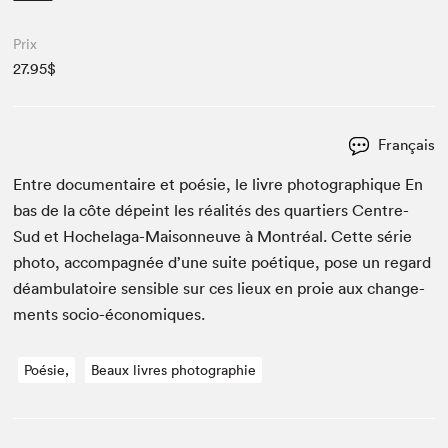
Prix
27.95$
Français
Entre doc­u­men­taire et poésie, le livre pho­tographique En
bas de la côte dépeint les réal­ités des quartiers Cen­tre-
Sud et Hochela­ga-Maison­neuve à Mon­tréal. Cette série
pho­to, accom­pa­g­née d’une suite poé­tique, pose un regard
déam­bu­la­toire sen­si­ble sur ces lieux en proie aux change­
ments socio-économiques.
Poésie,
Beaux livres photographie