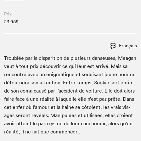
Prix
23.95$
Français
Trou­blée par la dis­pari­tion de plusieurs danseuses, Mea­gan
veut à tout prix décou­vrir ce qui leur est arrivé. Mais sa
ren­con­tre avec un énig­ma­tique et séduisant jeune homme
détourn­era son atten­tion. Entre-temps, Sook­ie sort enfin
de son coma causé par l’ac­ci­dent de voiture. Elle doit alors
faire face à une réal­ité à laque­lle elle n’est pas prête. Dans
cet enfer où l’amour et la haine se côtoient, les vrais vis­
ages seront révélés. Manip­ulées et util­isées, elles croient
avoir atteint le parox­ysme de leur cauchemar, alors qu’en
réal­ité, il ne fait que commencer…