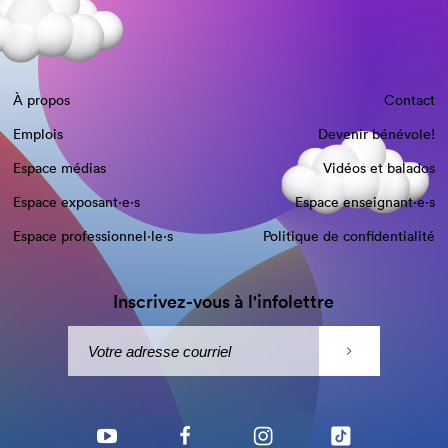
À propos
Contact
Emplois
Devenir bénévole!
Espace médias
Vidéos et balados
Espace exposant·e⋅s
Espace enseignant·e⋅s
Espace professionnel·le⋅s
Politique de confidentialité
Inscrivez-vous à l'infolettre