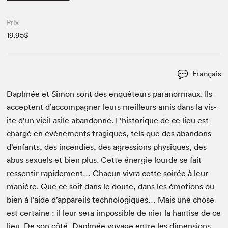
Prix
19.95$
Français
Daph­née et Simon sont des enquê­teurs para­nor­maux. Ils
acceptent d’accompagner leurs meilleurs amis dans la vis­
ite d’un vieil asile aban­don­né. L’historique de ce lieu est
chargé en événe­ments trag­iques, tels que des aban­dons
d’enfants, des incendies, des agres­sions physiques, des
abus sex­uels et bien plus. Cette énergie lourde se fait
ressen­tir rapi­de­ment… Cha­cun vivra cette soirée à leur
manière. Que ce soit dans le doute, dans les émo­tions ou
bien à l’aide d’appareils tech­nologiques… Mais une chose
est cer­taine : il leur sera impos­si­ble de nier la han­tise de ce
lieu. De son côté, Daph­née voy­age entre les dimen­sions.