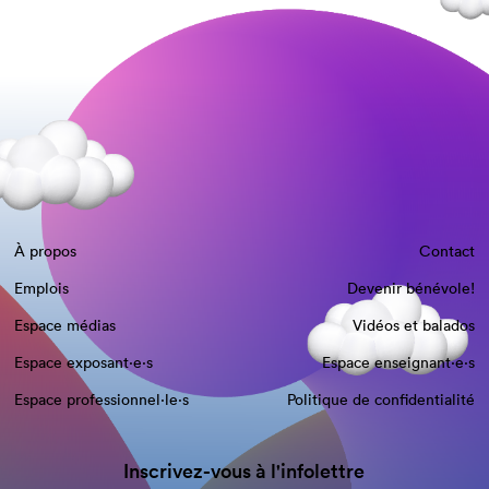
À propos
Contact
Emplois
Devenir bénévole!
Espace médias
Vidéos et balados
Espace exposant·e⋅s
Espace enseignant·e⋅s
Espace professionnel·le⋅s
Politique de confidentialité
Inscrivez-vous à l'infolettre