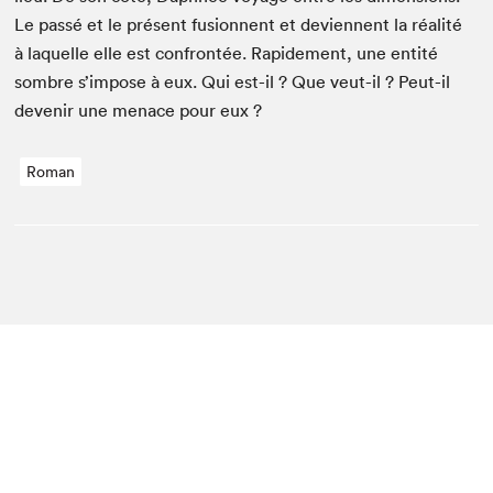
Le passé et le présent fusion­nent et devi­en­nent la réal­ité
à laque­lle elle est con­fron­tée. Rapi­de­ment, une entité
som­bre s’impose à eux. Qui est-il ? Que veut-il ? Peut-il
devenir une men­ace pour eux ?
Roman