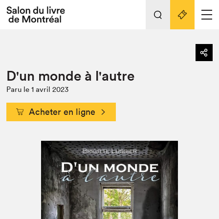
L'événement
Nos activités
retour
D'un monde à l'autre
Préparer sa visite au Salon
Liens pratiques
Paru le 1 avril 2023
Préparer sa visite
Actualités
Acheter en ligne
Salon au Palais
SLM PRO
Salon dans la ville et en ligne
Projets partenaires
Espace exposant⋅e⋅s
Espace enseignant·e·s