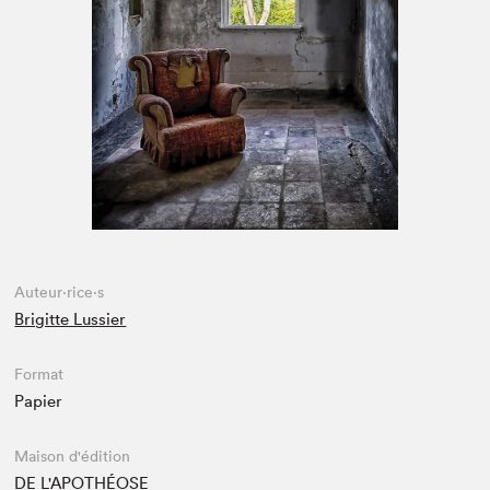
Espace médias
Auteur·rice·s
Brigitte Lussier
Format
Papier
Maison d'édition
DE L'APOTHÉOSE