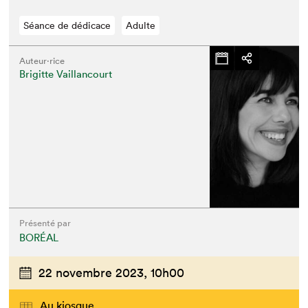
Séance de dédicace
Adulte
Auteur·rice
Brigitte Vaillancourt
Présenté par
BORÉAL
22 novembre 2023,
10h00
Au kiosque