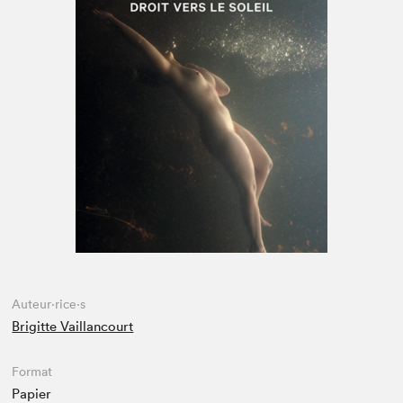
Espace médias
Auteur·rice·s
Brigitte Vaillancourt
Format
Papier