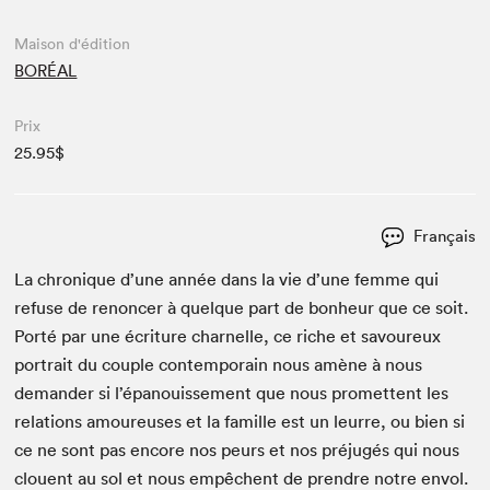
Maison d'édition
BORÉAL
Prix
25.95$
Français
La chronique d’une année dans la vie d’une femme qui
refuse de renon­cer à quelque part de bon­heur que ce soit.
Porté par une écri­t­ure char­nelle, ce riche et savoureux
por­trait du cou­ple con­tem­po­rain nous amène à nous
deman­der si l’épanouissement que nous promet­tent les
rela­tions amoureuses et la famille est un leurre, ou bien si
ce ne sont pas encore nos peurs et nos préjugés qui nous
clouent au sol et nous empêchent de pren­dre notre envol.