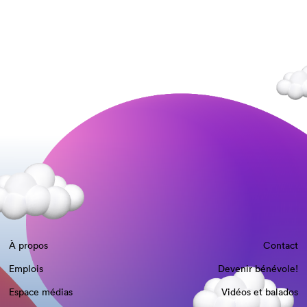
À propos
Contact
Emplois
Devenir bénévole!
Espace médias
Vidéos et balados