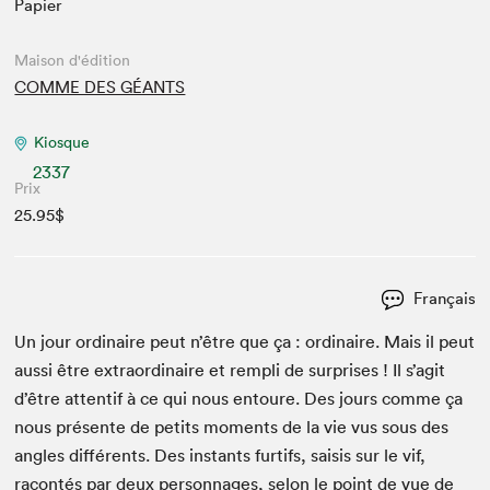
Papier
Maison d'édition
COMME DES GÉANTS
Kiosque
2337
Prix
25.95$
Français
Un jour ordi­naire peut n’être que ça : ordi­naire. Mais il peut
aus­si être extra­or­di­naire et rem­pli de sur­pris­es ! Il s’agit
d’être atten­tif à ce qui nous entoure. Des jours comme ça
nous présente de petits moments de la vie vus sous des
angles dif­férents. Des instants fur­tifs, sai­sis sur le vif,
racon­tés par deux per­son­nages, selon le point de vue de