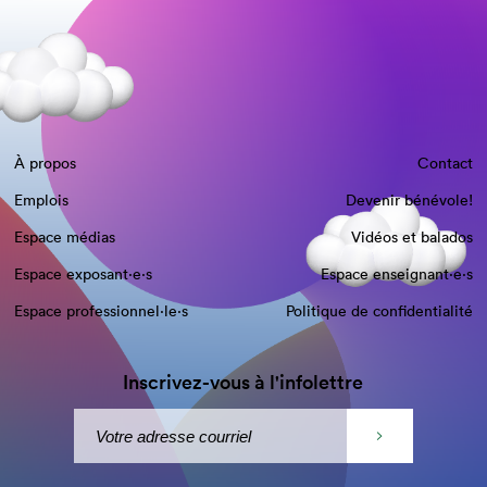
À propos
Contact
Emplois
Devenir bénévole!
Espace médias
Vidéos et balados
Espace exposant·e⋅s
Espace enseignant·e⋅s
Espace professionnel·le⋅s
Politique de confidentialité
Inscrivez-vous à l'infolettre