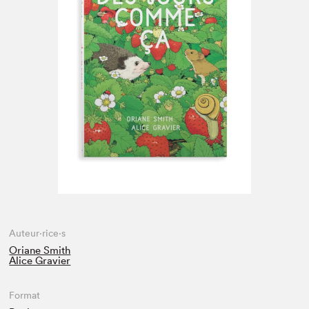
Espace médias
Auteur·rice·s
Oriane Smith
Alice Gravier
Format