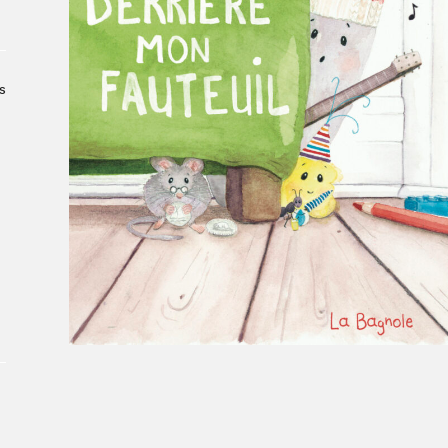
À propos du Salon
Liste des exposant·e·s
Liste des auteur·rice·s
s