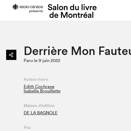
Préparer sa visite
Salon au Pa
Derrière Mon Fauteu
Horaires et tarifs
Programma
Paru le 9 juin 2022
Plan du Salon
Matinées s
Se rendre au Salon
SLM PRO
Accessibilité
Liste des e
Auteur·rice·s
Edith Cochrane
Restauration
Liste des au
Isabelle Brouillette
Code de conduite
Maison d'édition
DE LA BAGNOLE
Projets partenaires
Prix