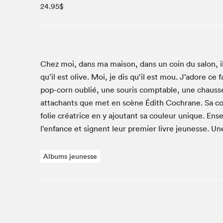
24.95$
Café La Presse
Espace Côte-des-Neiges
Espace jeunesse présenté par Desjardins
Espace Zines
La lecture en cadeau
Chez moi, dans ma mai­son, dans un coin du salon, il 
Le grand jeu de lecture à voix haute du Salon du livre
qu’il est olive. Moi, je dis qu’il est mou. J’adore ce 
de Montréal
pop-corn oublié, une souris compt­able, une chaus­set
Lettres québécoises au Salon
attachants que met en scène Édith Cochrane. Sa com­
Louisiane enracinée et branchée
folie créa­trice en y ajoutant sa couleur unique. Ense
Mur des illustrateur·rice·s
l’enfance et sig­nent leur pre­mier livre jeunesse. U
SLM PRO
Albums jeunesse
Zone Manga