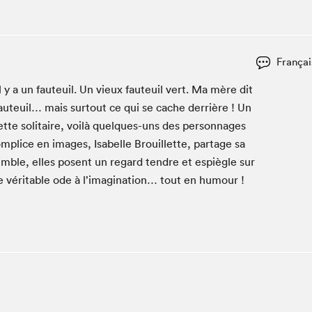
Espace ado | Lis-moi MTL
Espace des tout-petits
Espace Radio-Canada
Françai
La cabane à culture
La Maison des libraires
y a un fau­teuil. Un vieux fau­teuil vert. Ma mère dit
fau­teuil… mais surtout ce qui se cache der­rière ! Un
Le Salon dans ta classe
te soli­taire, voilà quelques-uns des per­son­nages
Liseur Public
plice en images, Isabelle Brouil­lette, partage sa
Matinées scolaires Hydro-Québec
m­ble, elles posent un regard ten­dre et espiè­gle sur
Narra
ne véri­ta­ble ode à l’imagination… tout en humour !
Vitrine du Festival littéraire international Metropolis
bleu au SLM