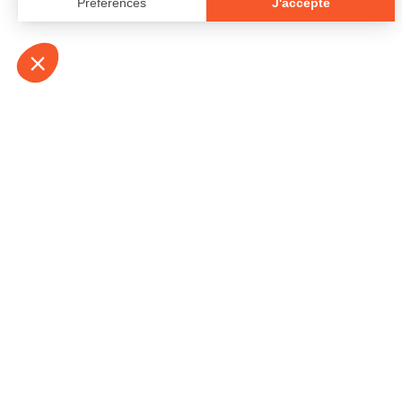
À propos
Contact
Emplois
Devenir bénévo
Espace médias
Vidéos et balad
Espace exposant·e⋅s
Espace enseign
Espace professionnel·le⋅s
Politique de con