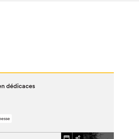
e en dédicaces
nesse