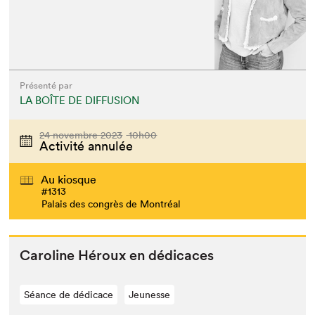
Présenté par
LA BOÎTE DE DIFFUSION
24 novembre 2023
10h00
Activité annulée
Au kiosque
#1313
Palais des congrès de Montréal
Car­o­line Héroux en dédicaces
Séance de dédicace
Jeunesse