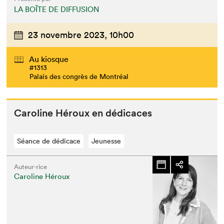
LA BOÎTE DE DIFFUSION
23 novembre 2023,
10h00
Au kiosque
#1313
Palais des congrès de Montréal
Car­o­line Héroux en dédicaces
Séance de dédicace
Jeunesse
Auteur·rice
Caroline Héroux