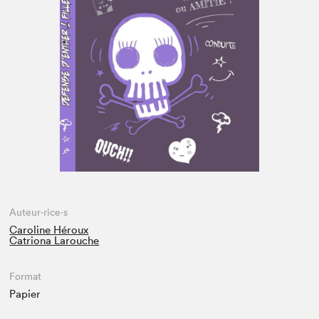
Espace médias
Auteur·rice·s
Caroline Héroux
Catriona Larouche
Format
Papier