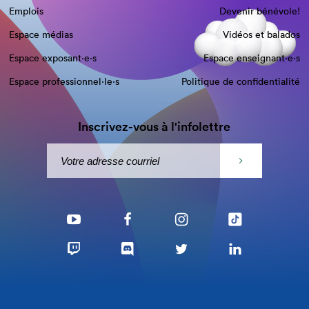
Emplois
Devenir bénévole!
Espace médias
Vidéos et balados
Espace exposant·e⋅s
Espace enseignant·e⋅s
Espace professionnel·le⋅s
Politique de confidentialité
Inscrivez-vous à l'infolettre