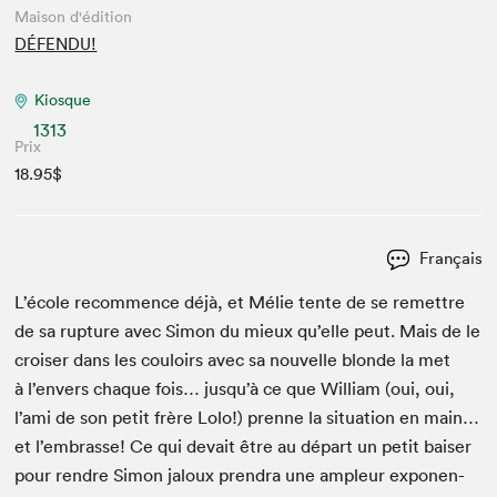
Maison d'édition
DÉFENDU!
Kiosque
1313
Prix
18.95$
Français
L’école recom­mence déjà, et Mélie tente de se remet­tre
de sa rup­ture avec Simon du mieux qu’elle peut. Mais de le
crois­er dans les couloirs avec sa nou­velle blonde la met
à l’envers chaque fois… jusqu’à ce que William (oui, oui,
l’ami de son petit frère Lolo!) prenne la sit­u­a­tion en main…
et l’embrasse! Ce qui devait être au départ un petit bais­er
pour ren­dre Simon jaloux pren­dra une ampleur expo­nen­