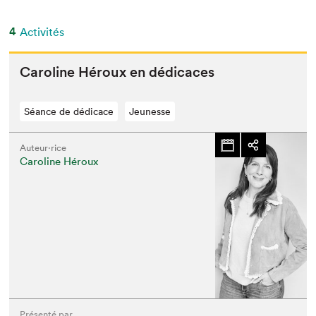
4
Activités
Car­o­line Héroux en dédicaces
Séance de dédicace
Jeunesse
Auteur·rice
Caroline Héroux
Présenté par