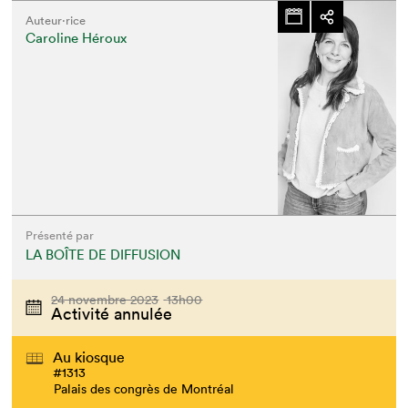
Auteur·rice
Caroline Héroux
Présenté par
LA BOÎTE DE DIFFUSION
24 novembre 2023
13h00
Activité annulée
Au kiosque
#1313
Palais des congrès de Montréal