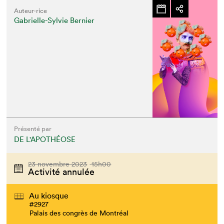
Auteur·rice
Gabrielle-Sylvie Bernier
Présenté par
DE L'APOTHÉOSE
23 novembre 2023
15h00
Activité annulée
Au kiosque
#2927
Palais des congrès de Montréal