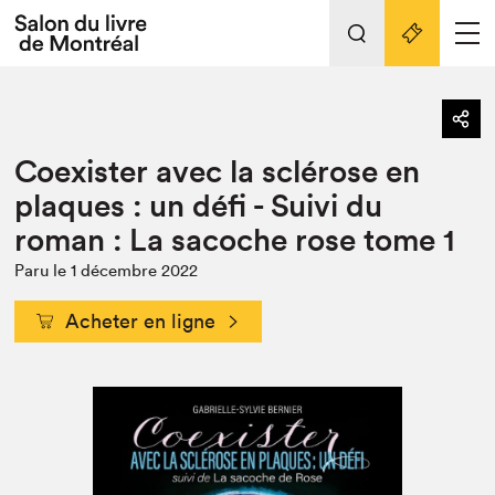
L'événement
Nos activités
retour
Coexister avec la sclérose en
Préparer sa visite au Salon
Liens pratiques
plaques : un défi - Suivi du
roman : La sacoche rose tome 1
Préparer sa visite
Actualités
Paru le 1 décembre 2022
Salon au Palais
Acheter en ligne
SLM PRO
Salon dans la ville et en ligne
Projets partenaires
Espace exposant⋅e⋅s
Espace enseignant·e·s