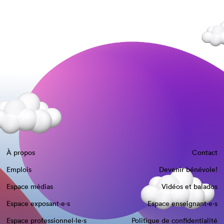
À propos
Contact
Emplois
Devenir bénévole!
Espace médias
Vidéos et balados
Espace exposant·e⋅s
Espace enseignant·e⋅s
Espace professionnel·le⋅s
Politique de confidentialité