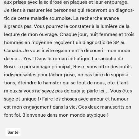
aux pris­es avec la sclérose en plaques et leur entourage.
Je tiens à ras­sur­er les per­son­nes qui recevront un diag­nos­
tic de cette mal­adie sournoise. La recherche avance
à grands pas. Vous pour­rez le con­stater à la lumière de la
lec­ture de mon ouvrage. Chaque jour, huit femmes et trois
hommes en moyenne reçoivent un diag­nos­tic de
SP
au
Cana­da. Je vous invite égale­ment à décou­vrir mon mode
de vie… Yes ! Dans le roman ini­ti­a­tique La sacoche de
Rose. Le per­son­nage prin­ci­pal, Rose, vous offre des out­ils
indis­pens­ables pour lâch­er prise, ne pas faire de sup­po­si­
tions, étein­dre le ham­ster qui se fout de nous, etc. (Tant
mieux si vous ne savez pas de quoi je par­le ici… Vous êtes
sage et unique !) Faire les choses avec amour et humour
est mon engage­ment dans la vie. Ces deux man­u­scrits en
font foi. Bien­v­enue dans mon monde atypique !
Santé