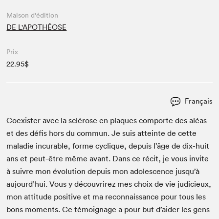
Maison d'édition
DE L'APOTHÉOSE
Prix
22.95$
Français
Coex­is­ter avec la sclérose en plaques com­porte des aléas
et des défis hors du com­mun. Je suis atteinte de cette
mal­adie incur­able, forme cyclique, depuis l’âge de dix-huit
ans et peut-être même avant. Dans ce réc­it, je vous invite
à suiv­re mon évo­lu­tion depuis mon ado­les­cence jusqu’à
aujourd’hui. Vous y décou­vrirez mes choix de vie judi­cieux,
mon atti­tude pos­i­tive et ma recon­nais­sance pour tous les
bons moments. Ce témoignage a pour but d’aider les gens