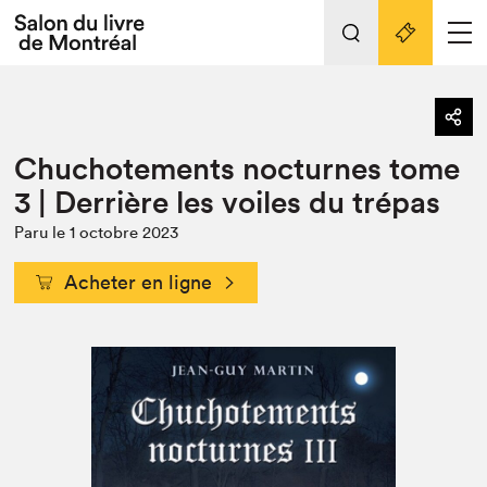
L'événement
Nos activités
retour
Chuchotements nocturnes tome
Préparer sa visite au Salon
Liens pratiques
3 | Derrière les voiles du trépas
Préparer sa visite
Paru le 1 octobre 2023
Actualités
Acheter en ligne
Salon au Palais
SLM PRO
Salon dans la ville et en ligne
Projets partenaires
Espace exposant⋅e⋅s
Espace enseignant·e·s