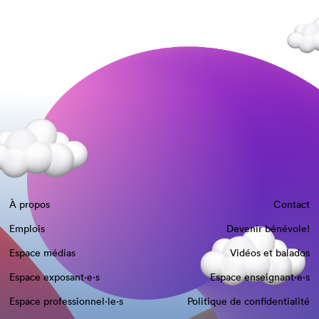
À propos
Contact
Emplois
Devenir bénévole!
Espace médias
Vidéos et balados
Espace exposant·e⋅s
Espace enseignant·e⋅s
Espace professionnel·le⋅s
Politique de confidentialité