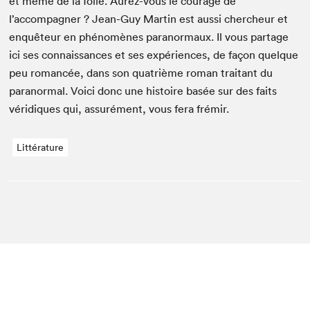
et même de la folie. Aurez-vous le courage de
l’accompagner ? Jean-Guy Mar­tin est aus­si chercheur et
enquê­teur en phénomènes para­nor­maux. Il vous partage
ici ses con­nais­sances et ses expéri­ences, de façon quelque
peu romancée, dans son qua­trième roman trai­tant du
para­nor­mal. Voici donc une his­toire basée sur des faits
véridiques qui, assuré­ment, vous fera frémir.
Littérature