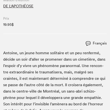
Maison d'édition
DE L'APOTHÉOSE
Prix
19.95$
Français
Antoine, un jeune homme soli­taire et un peu ren­fer­mé,
décide un soir d’aller se promen­er dans un cimetière, dans
l’espoir d’y vivre un phénomène para­nor­mal. Une ren­con­
tre extra­or­di­naire le trau­ma­tis­era, mais, mal­gré ses
craintes, il est main­tenant déter­miné à com­pren­dre ce qui
se passe de l’autre côté de la mort. Il crois­era égale­ment,
dans le cen­tre-ville de Mon­tréal, un sans-abri schiz­o­
phrène pour lequel il dévelop­pera une grande empathie.
Son intérêt pour l’invisible l’amènera au bord de l’horreur