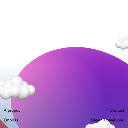
À propos
Contact
Emplois
Devenir bénévole!