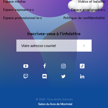
Espace médias
Vidéos et balados
Espace exposant·e⋅s
Espace enseignant·e⋅s
Espace professionnel·le⋅s
Politique de confidentialité
Inscrivez-vous à l'infolettre
© 2026 - Tous droits réservés