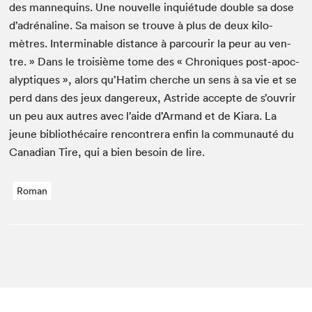
des man­nequins. Une nou­velle inquié­tude dou­ble sa dose
d’adrénaline. Sa mai­son se trou­ve à plus de deux kilo­
mètres. Inter­minable dis­tance à par­courir la peur au ven­
tre. » Dans le troisième tome des « Chroniques post-apoc­
a­lyp­tiques », alors qu’Hatim cherche un sens à sa vie et se
perd dans des jeux dan­gereux, Astride accepte de s’ouvrir
un peu aux autres avec l’aide d’Armand et de Kiara. La
jeune bib­lio­thé­caire ren­con­tr­era enfin la com­mu­nauté du
Cana­di­an Tire, qui a bien besoin de lire.
Roman