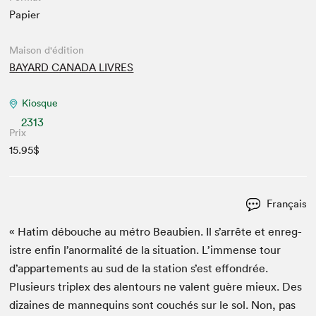
Papier
Maison d'édition
BAYARD CANADA LIVRES
Kiosque
2313
Prix
15.95$
Français
« Hatim débouche au métro Beaubi­en. Il s’arrête et enreg­
istre enfin l’anormalité de la sit­u­a­tion. L’immense tour
d’appartements au sud de la sta­tion s’est effon­drée.
Plusieurs triplex des alen­tours ne valent guère mieux. Des
dizaines de man­nequins sont couchés sur le sol. Non, pas