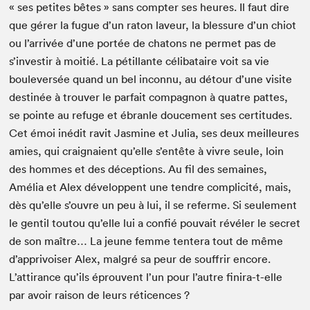
« ses petites bêtes » sans compter ses heures. Il faut dire
que gér­er la fugue d’un raton laveur, la blessure d’un chiot
ou l’arrivée d’une portée de cha­tons ne per­met pas de
s’investir à moitié. La pétil­lante céli­bataire voit sa vie
boulever­sée quand un bel incon­nu, au détour d’une vis­ite
des­tinée à trou­ver le par­fait com­pagnon à qua­tre pattes,
se pointe au refuge et ébran­le douce­ment ses cer­ti­tudes.
Cet émoi inédit rav­it Jas­mine et Julia, ses deux meilleures
amies, qui craig­naient qu’elle s’entête à vivre seule, loin
des hommes et des décep­tions. Au fil des semaines,
Amélia et Alex dévelop­pent une ten­dre com­plic­ité, mais,
dès qu’elle s’ouvre un peu à lui, il se referme. Si seule­ment
le gen­til toutou qu’elle lui a con­fié pou­vait révéler le secret
de son maître… La jeune femme ten­tera tout de même
d’apprivoiser Alex, mal­gré sa peur de souf­frir encore.
L’attirance qu’ils éprou­vent l’un pour l’autre fini­ra-t-elle
par avoir rai­son de leurs réticences ?