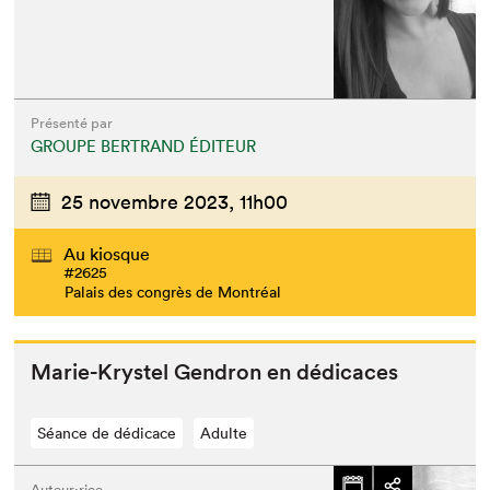
Présenté par
GROUPE BERTRAND ÉDITEUR
25 novembre 2023,
11h00
Au kiosque
#2625
Palais des congrès de Montréal
Marie-Krys­tel Gen­dron en dédicaces
Séance de dédicace
Adulte
Auteur·rice