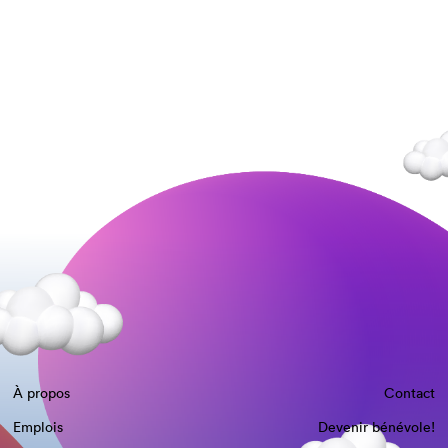
À propos
Contact
Emplois
Devenir bénévole!