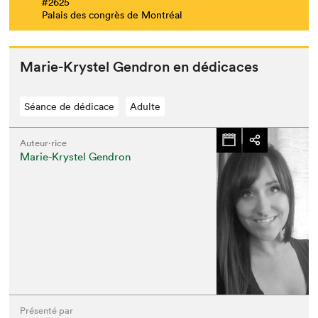
#2625
Palais des congrès de Montréal
Marie-Krys­tel Gen­dron en dédicaces
Séance de dédicace
Adulte
Auteur·rice
Marie-Krystel Gendron
Présenté par