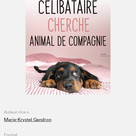
Espace médias
Auteur·rice·s
Marie-Krystel Gendron
Format