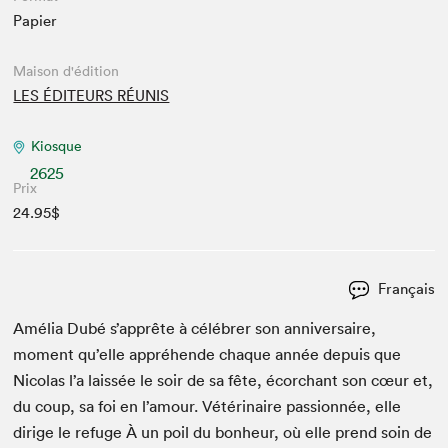
Papier
Maison d'édition
LES ÉDITEURS RÉUNIS
Kiosque
2625
Prix
24.95$
Français
Amélia Dubé s’apprête à célébr­er son anniver­saire,
moment qu’elle appréhende chaque année depuis que
Nico­las l’a lais­sée le soir de sa fête, écor­chant son cœur et,
du coup, sa foi en l’amour. Vétéri­naire pas­sion­née, elle
dirige le refuge À un poil du bon­heur, où elle prend soin de