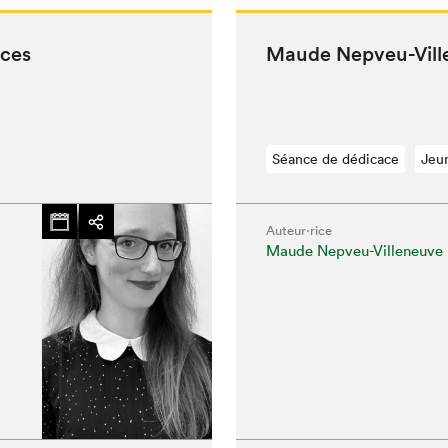
aces
Maude Nepveu-Vil­l
Séance de dédicace
Jeu
chez-vous?
Auteur·rice
Maude Nepveu-Villeneuve