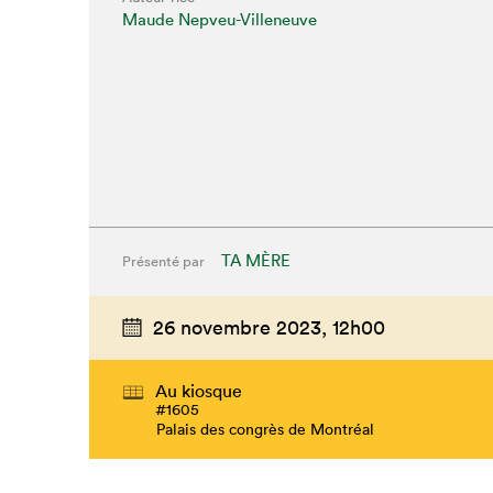
Maude Nepveu-Villeneuve
TA MÈRE
Présenté par
26 novembre 2023,
12h00
Au kiosque
#1605
Palais des congrès de Montréal