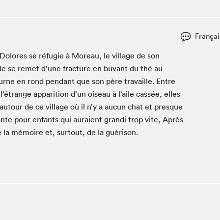
Espace ado | Lis-moi MTL
Espace des tout-petits
Espace Radio-Canada
Françai
La cabane à culture
olores se réfugie à More­au, le vil­lage de son
La Maison des libraires
e se remet d’une frac­ture en buvant du thé au
Le Salon dans ta classe
ourne en rond pen­dant que son père tra­vaille. Entre
 l’étrange appari­tion d’un oiseau à l’aile cassée, elles
Liseur Public
 autour de ce vil­lage où il n’y a aucun chat et presque
Matinées scolaires Hydro-Québec
­te pour enfants qui auraient gran­di trop vite, Après
Narra
de la mémoire et, surtout, de la guérison.
Vitrine du Festival littéraire international Metropolis
bleu au SLM