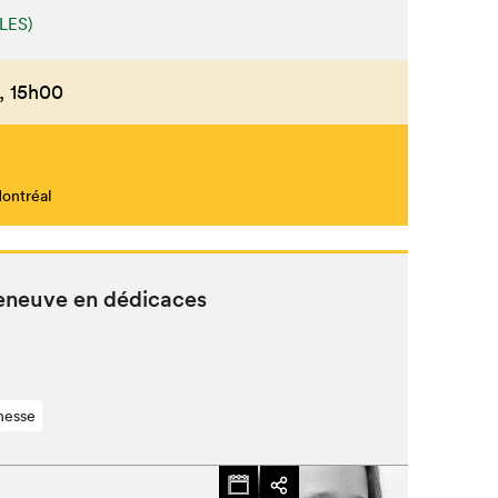
LES)
,
15h00
Montréal
eneuve en dédicaces
nesse