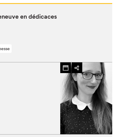
eneuve en dédicaces
nesse
Fermer