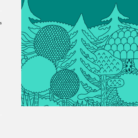
À propos du Salon
Liste des exposant·e·s
Liste des auteur·rice·s
s