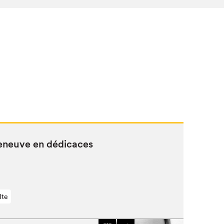
eneuve en dédicaces
lte