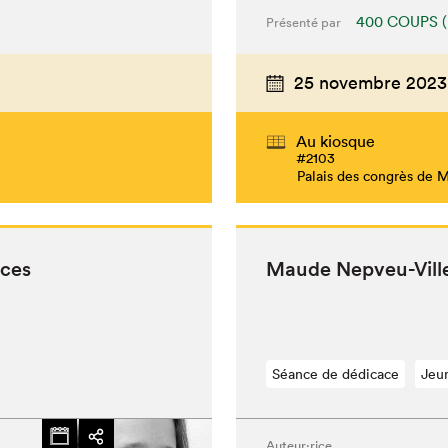
400 COUPS (
Présenté par
25 novembre 2023
Au kiosque
#2103
Palais des congrès de 
aces
Maude Nepveu-Vil­l
Séance de dédicace
Jeu
Auteur·rice