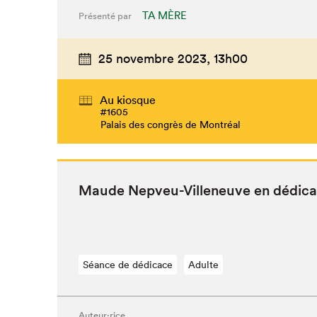
TA MÈRE
Présenté par
25 novembre 2023,
13h00
Au kiosque
#1605
Palais des congrès de Montréal
Maude Nepveu-Vil­leneuve en dédic
Séance de dédicace
Adulte
Auteur·rice