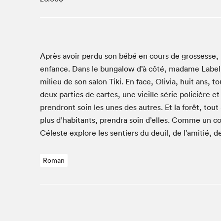
Café La Presse
Espace Côte-des-Neiges
Espace jeunesse présenté par Desjardins
Espace Zines
Après avoir per­du son bébé en cours de grossesse, D
La lecture en cadeau
enfance. Dans le bun­ga­low d’à côté, madame Labell
Le grand jeu de lecture à voix haute du Salon du livre
milieu de son salon Tiki. En face, Olivia, huit ans, t
de Montréal
deux par­ties de cartes, une vieille série poli­cière et
Lettres québécoises au Salon
pren­dront soin les unes des autres. Et la forêt, tout
Louisiane enracinée et branchée
plus d’habitants, pren­dra soin d’elles. Comme un con
Mur des illustrateur·rice·s
Céleste explore les sen­tiers du deuil, de l’amitié, 
SLM PRO
Zone Manga
Roman