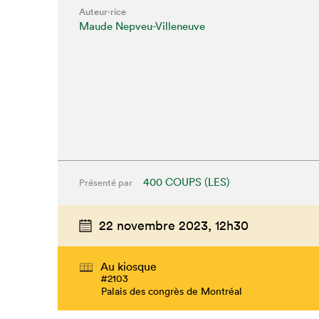
Auteur·rice
Maude Nepveu-Villeneuve
400 COUPS (LES)
Présenté par
22 novembre 2023,
12h30
Au kiosque
#2103
Palais des congrès de Montréal