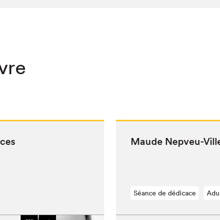
ivre
aces
Maude Nepveu-Vil­l
Séance de dédicace
Adu