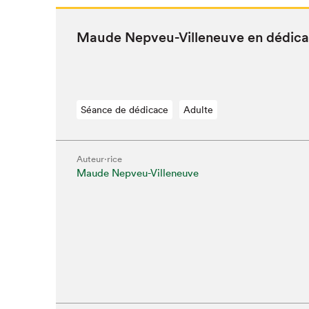
Maude Nepveu-Vil­leneuve en dédic
Séance de dédicace
Adulte
Que cher
Auteur·rice
Maude Nepveu-Villeneuve