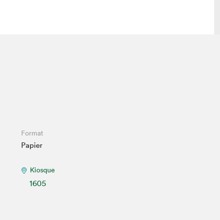
lais
Salon dans la ville et en ligne
tion
Programmation dans la ville
colaires Hydro-Québec
Programmation en ligne
Vidéos et balados
xposant·e·s
Format
Papier
teur·rice·s
Kiosque
1605