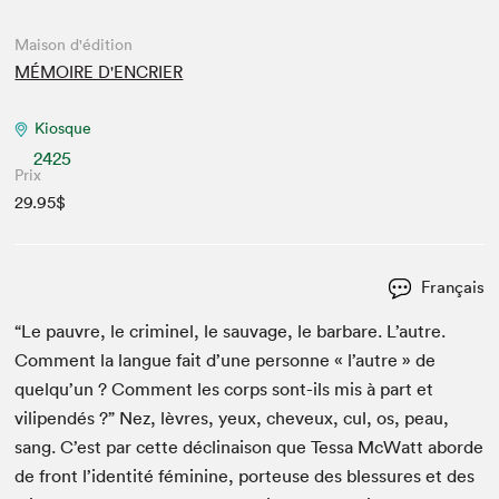
Maison d'édition
MÉMOIRE D'ENCRIER
Kiosque
2425
Prix
29.95$
Français
“
Le pau­vre, le crim­inel, le sauvage, le bar­bare. L’autre.
Com­ment la langue fait d’une per­son­ne « l’autre » de
quelqu’un ? Com­ment les corps sont-ils mis à part et
vilipendés ?” Nez, lèvres, yeux, cheveux, cul, os, peau,
sang. C’est par cette décli­nai­son que Tes­sa McWatt abor­de
de front l’identité fémi­nine, por­teuse des blessures et des