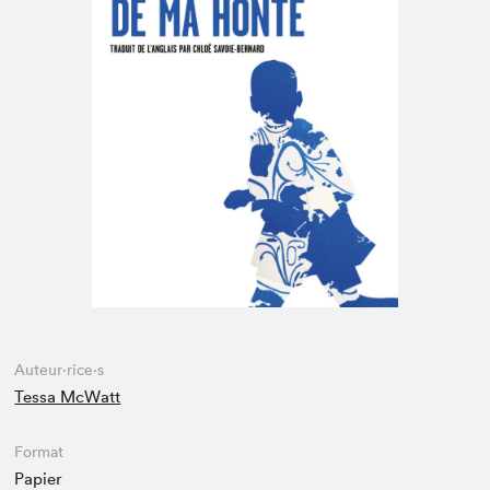
Espace médias
Auteur·rice·s
Tessa McWatt
Format
Papier