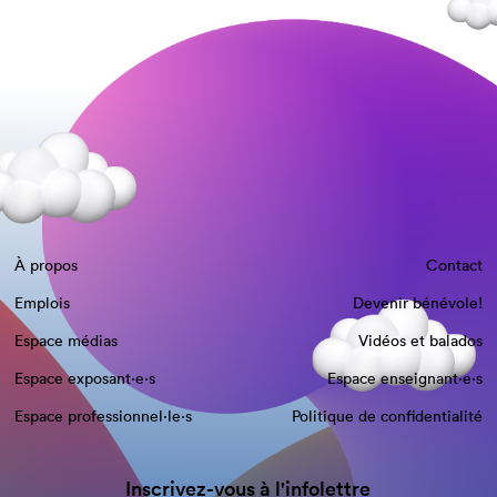
À propos
Contact
Emplois
Devenir bénévole!
Espace médias
Vidéos et balados
Espace exposant·e⋅s
Espace enseignant·e⋅s
Espace professionnel·le⋅s
Politique de confidentialité
Inscrivez-vous à l'infolettre