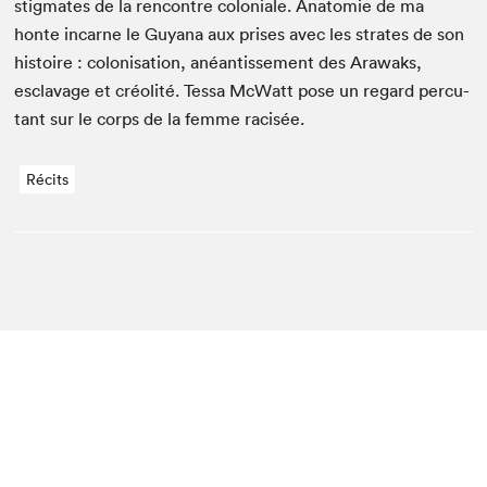
stig­mates de la ren­con­tre colo­niale. Anatomie de ma
honte incar­ne le Guyana aux pris­es avec les strates de son
his­toire : coloni­sa­tion, anéan­tisse­ment des Arawaks,
esclavage et créolité. Tes­sa McWatt pose un regard per­cu­
tant sur le corps de la femme racisée.
Récits