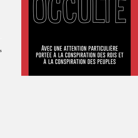
À propos du Salon
Liste des exposant·e·s
Liste des auteur·rice·s
s