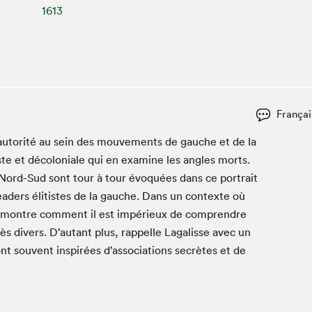
Espace ado | Lis-moi MTL
1613
Espace des tout-petits
Espace Radio-Canada
La cabane à culture
La Maison des libraires
Le Salon dans ta classe
Françai
Liseur Public
r l’autorité au sein des mou­ve­ments de gauche et de la
Matinées scolaires Hydro-Québec
ste et décolo­niale qui en exam­ine les angles morts.
Narra
on Nord-Sud sont tour à tour évo­quées dans ce por­trait
 lead­ers éli­tistes de la gauche. Dans un con­texte où
Vitrine du Festival littéraire international Metropolis
bleu au SLM
se mon­tre com­ment il est impérieux de com­pren­dre
rès divers. D’autant plus, rap­pelle Lagalisse avec un
 sont sou­vent inspirées d’associations secrètes et de