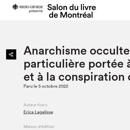
Préparer sa visite
Salon au Pa
Anarchisme occulte 
Horaires et tarifs
Programma
particulière portée 
Plan du Salon
Matinées s
Se rendre au Salon
SLM PRO
et à la conspiration
Accessibilité
Liste des e
Paru le 5 octobre 2022
Restauration
Liste des au
Code de conduite
Auteur·rice·s
Erica Lagalisse
Projets partenaires
Maison d'édition