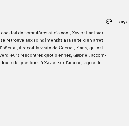
Espace ado | Lis-moi MTL
Espace des tout-petits
Espace Radio-Canada
Françai
La cabane à culture
ock­tail de som­nifères et d’alcool, Xavier Lan­thi­er,
La Maison des libraires
e retrou­ve aux soins inten­sifs à la suite d’un arrêt
Le Salon dans ta classe
’hôpital, il reçoit la vis­ite de Gabriel,
7
ans, qui est
ers leurs ren­con­tres quo­ti­di­ennes, Gabriel, accom­
Liseur Public
oule de ques­tions à Xavier sur l’amour, la joie, le
Matinées scolaires Hydro-Québec
Narra
Vitrine du Festival littéraire international Metropolis
bleu au SLM