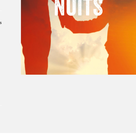
À propos du Salon
Liste des exposant·e·s
Liste des auteur·rice·s
s