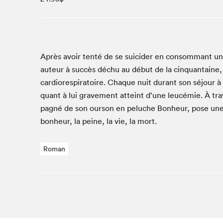
Café La Presse
Espace Côte-des-Neiges
Espace jeunesse présenté par Desjardins
Espace Zines
Après avoir ten­té de se sui­cider en con­som­mant un c
La lecture en cadeau
auteur à suc­cès déchu au début de la cinquan­taine, s
Le grand jeu de lecture à voix haute du Salon du livre
car­diores­pi­ra­toire. Chaque nuit durant son séjour à l
de Montréal
quant à lui grave­ment atteint d’une leucémie. À tra­v
Lettres québécoises au Salon
pa­g­né de son our­son en peluche Bon­heur, pose une f
Louisiane enracinée et branchée
bon­heur, la peine, la vie, la mort.
Mur des illustrateur·rice·s
SLM PRO
Roman
Zone Manga