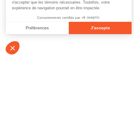
À propos
Contact
Emplois
Devenir bénévo
Espace médias
Vidéos et balad
Espace exposant·e⋅s
Espace enseign