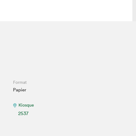
lais
Salon dans la ville et en ligne
tion
Programmation dans la ville
colaires Hydro-Québec
Programmation en ligne
Vidéos et balados
xposant·e·s
Format
Papier
teur·rice·s
Kiosque
2537