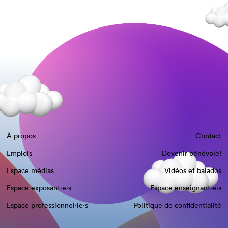
À propos
Contact
Emplois
Devenir bénévole!
Espace médias
Vidéos et balados
Espace exposant·e⋅s
Espace enseignant·e⋅s
Espace professionnel·le⋅s
Politique de confidentialité