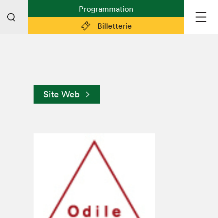
Programmation
Billetterie
Liens pratiques
Plan du Salon
Site Web
Préparer sa visite
Partenaires
Espace médias
Espace exposant·e·s
Espace enseignant·e·s
Espace participant⋅e⋅s
Espace Salon dans la ville
Espace bénévoles
Devenir bénévole