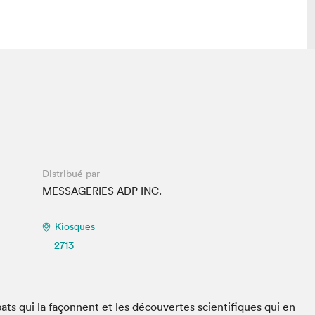
lais
Salon dans la ville et en ligne
tion
Programmation dans la ville
colaires Hydro-Québec
Programmation en ligne
Vidéos et balados
Distribué par
xposant·e·s
MESSAGERIES ADP INC.
teur·rice·s
Kiosques
2713
ats qui la façonnent et les découvertes scientifiques qui en