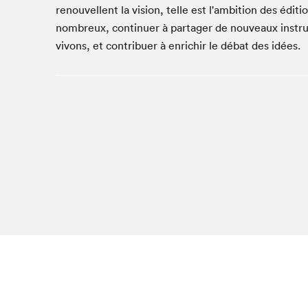
Café La Presse
renouvellent la vision, telle est l'ambition des édi
nombreux, continuer à partager de nouveaux instru
Espace Côte-des-Neiges
vivons, et contribuer à enrichir le débat des idées.
Espace jeunesse présenté par Desjardins
Espace Zines
La lecture en cadeau
Le grand jeu de lecture à voix haute du Salon du livre
de Montréal
Lettres québécoises au Salon
Louisiane enracinée et branchée
Mur des illustrateur·rice·s
SLM PRO
Zone Manga
Que cher