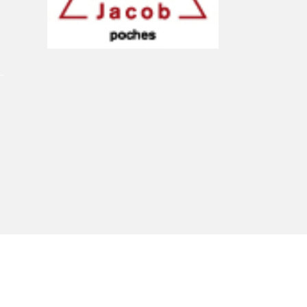
À propos du Salon
Liste des exposant·e·s
Liste des auteur·rice·s