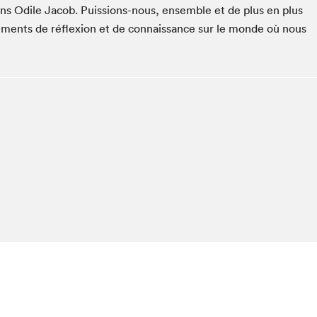
Espace ado | Lis-moi MTL
tions Odile Jacob. Puissions-nous, ensemble et de plus en plus
ments de réflexion et de connaissance sur le monde où nous
Espace des tout-petits
Espace Radio-Canada
La cabane à culture
La Maison des libraires
Le Salon dans ta classe
Liseur Public
Matinées scolaires Hydro-Québec
Narra
Vitrine du Festival littéraire international Metropolis
bleu au SLM
chez-vous?