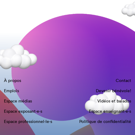
À propos
Contact
Emplois
Devenir bénévole!
Espace médias
Vidéos et balados
Espace exposant·e⋅s
Espace enseignant·e⋅s
Espace professionnel·le⋅s
Politique de confidentialité