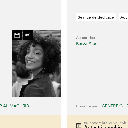
Séance de dédicace
Adu
Auteur·rice
Kenza Aloui
R AL MAGHRIB
CENTRE CUL
Présenté par
25 novembre 2023
15h
Activité annulée