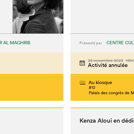
R AL MAGHRIB
CENTRE CUL
Présenté par
24 novembre 2023
14h
Activité annulée
Au kiosque
#12
Palais des congrès de 
Ken­za Aloui en déd