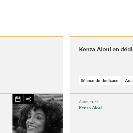
Ken­za Aloui en déd
Séance de dédicace
Adu
Auteur·rice
Kenza Aloui