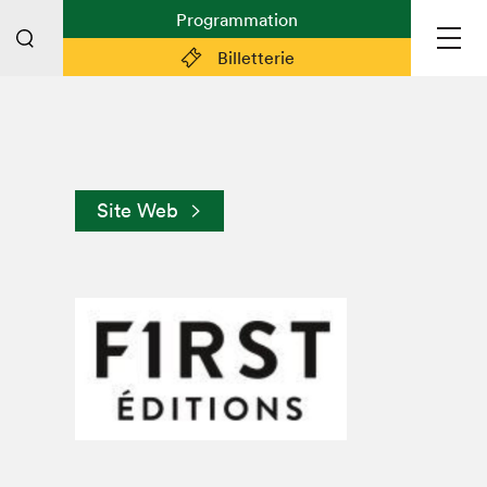
Programmation
Billetterie
Liens pratiques
Plan du Salon
Site Web
Préparer sa visite
Partenaires
Espace médias
Espace exposant·e·s
Espace enseignant·e·s
Espace participant⋅e⋅s
Espace Salon dans la ville
Espace bénévoles
Devenir bénévole