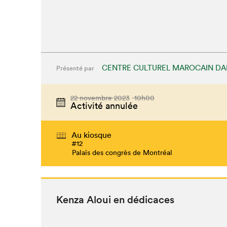
CENTRE CULTUREL MAROCAIN DA
Présenté par
22 novembre 2023
10h00
Activité annulée
Au kiosque
#12
Palais des congrès de Montréal
Ken­za Aloui en dédicaces