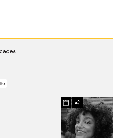
icaces
lte