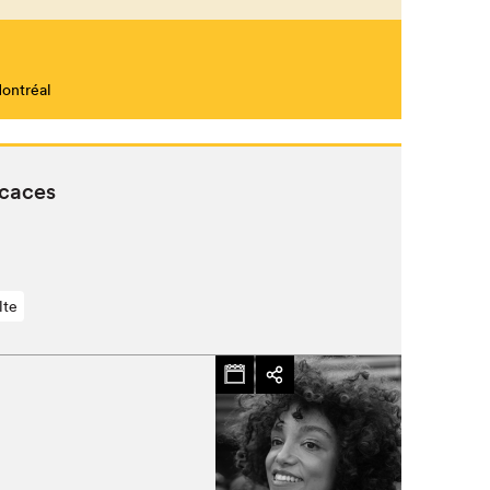
Montréal
Fermer
icaces
lte