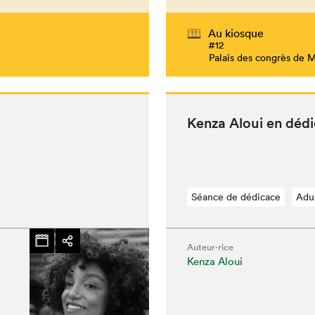
Au kiosque
#12
Palais des congrès de 
Ken­za Aloui en déd
Séance de dédicace
Adu
Auteur·rice
Kenza Aloui