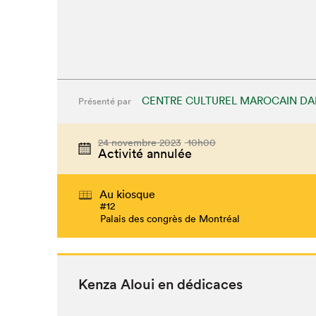
CENTRE CULTUREL MAROCAIN DA
Présenté par
24 novembre 2023
10h00
Activité annulée
Au kiosque
#12
Palais des congrès de Montréal
Ken­za Aloui en dédicaces