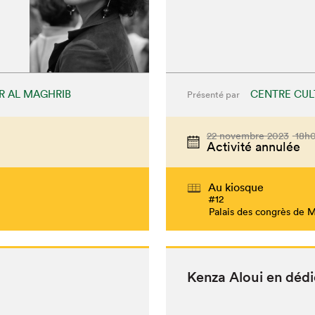
R AL MAGHRIB
CENTRE CUL
Présenté par
22 novembre 2023
18h
Activité annulée
Au kiosque
#12
Palais des congrès de 
Ken­za Aloui en déd