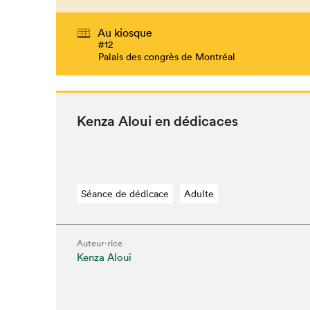
Au kiosque
#12
Palais des congrès de Montréal
Ken­za Aloui en dédicaces
Séance de dédicace
Adulte
Auteur·rice
Kenza Aloui