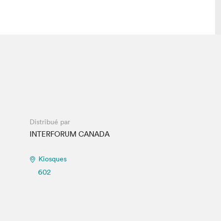
lais
Salon dans la ville et en ligne
tion
Programmation dans la ville
colaires Hydro-Québec
Programmation en ligne
Vidéos et balados
Distribué par
xposant·e·s
INTERFORUM CANADA
teur·rice·s
Kiosques
602