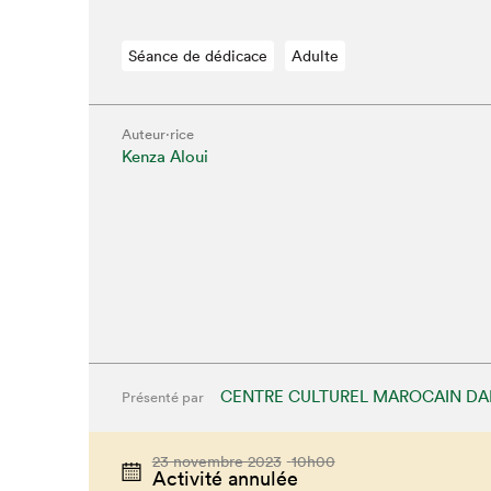
Séance de dédicace
Adulte
Auteur·rice
Kenza Aloui
CENTRE CULTUREL MAROCAIN DA
Présenté par
Que cher
23 novembre 2023
10h00
Activité annulée