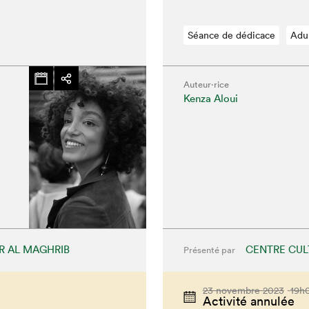
Séance de dédicace
Adu
Auteur·rice
Kenza Aloui
R AL MAGHRIB
CENTRE CUL
Présenté par
chez-vous?
23 novembre 2023
19h
Activité annulée