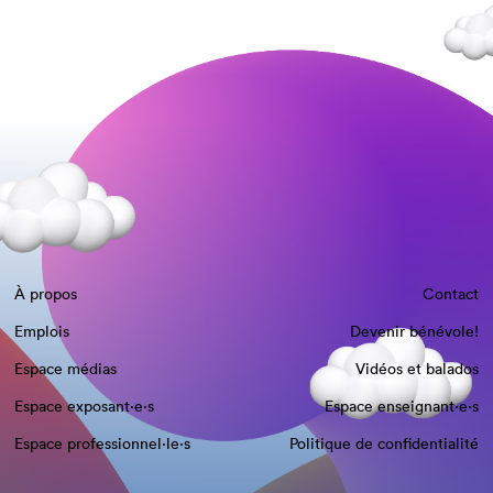
À propos
Contact
Emplois
Devenir bénévole!
Espace médias
Vidéos et balados
Espace exposant·e⋅s
Espace enseignant·e⋅s
Espace professionnel·le⋅s
Politique de confidentialité