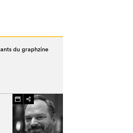
s­sants du graphzine
chez-vous?