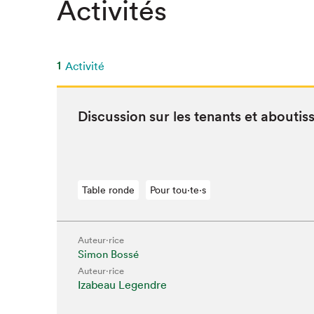
Activités
1
Activité
Dis­cus­sion sur les ten­ants et abouti
Table ronde
Pour tou⋅te⋅s
Auteur·rice
Simon Bossé
Que cher
Auteur·rice
Izabeau Legendre