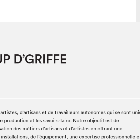
lais
Salon dans la ville et en ligne
P D’GRIFFE
tion
Programmation dans la ville
colaires Hydro-Québec
Programmation en ligne
Vidéos et balados
xposant·e·s
teur·rice·s
rtistes, d’artisans et de travailleurs autonomes qui se sont uni
 production et les savoirs-faire. Notre objectif est de
tion des métiers d’artisans et d’artistes en offrant une
 installations, de l’équipement, une expertise professionnelle e