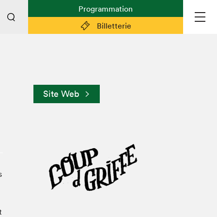
Programmation
Billetterie
Liens pratiques
Plan du Salon
Site Web
Préparer sa visite
Partenaires
Espace médias
Espace exposant·e·s
Espace enseignant·e·s
Espace participant⋅e⋅s
s
Espace Salon dans la ville
Espace bénévoles
t
Devenir bénévole