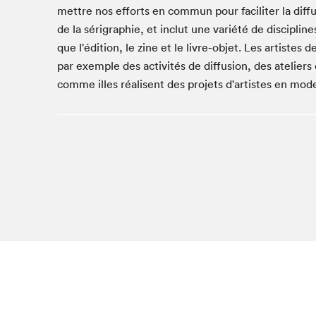
Café La Presse
mettre nos efforts en commun pour faciliter la diff
de la sérigraphie, et inclut une variété de disciplines
Espace Côte-des-Neiges
que l'édition, le zine et le livre-objet. Les artistes 
Espace jeunesse présenté par Desjardins
par exemple des activités de diffusion, des ateliers
Espace Zines
comme illes réalisent des projets d'artistes en mode 
La lecture en cadeau
Le grand jeu de lecture à voix haute du Salon du livre
de Montréal
Lettres québécoises au Salon
Louisiane enracinée et branchée
Mur des illustrateur·rice·s
SLM PRO
Zone Manga