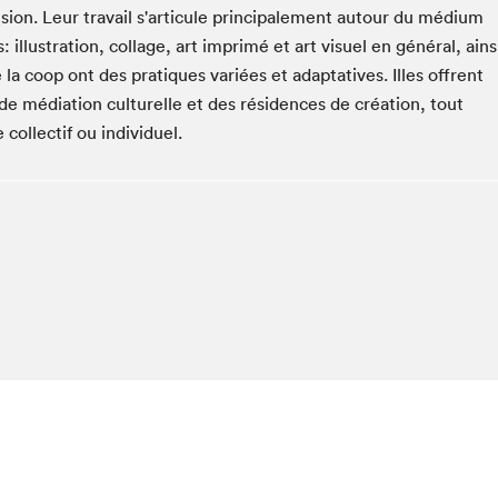
Espace ado | Lis-moi MTL
usion. Leur travail s'articule principalement autour du médium
: illustration, collage, art imprimé et art visuel en général, ains
Espace des tout-petits
de la coop ont des pratiques variées et adaptatives. Illes offrent
Espace Radio-Canada
 de médiation culturelle et des résidences de création, tout
La cabane à culture
collectif ou individuel.
La Maison des libraires
Le Salon dans ta classe
Liseur Public
Matinées scolaires Hydro-Québec
Narra
Vitrine du Festival littéraire international Metropolis
bleu au SLM