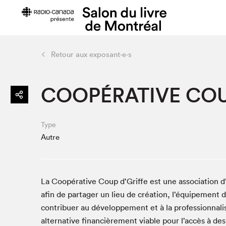
Retour aux exposant·e·s
Préparer sa visite
Salon au Pa
COOPÉRATIVE COU
Horaires et tarifs
Programma
Plan du Salon
Matinées s
Se rendre au Salon
SLM PRO
Type
Accessibilité
Liste des e
Autre
Restauration
Liste des au
Code de conduite
La Coopérative Coup d’Griffe est une association d’a
afin de partager un lieu de création, l’équipement de
contribuer au développement et à la professionnalisa
Projets partenaires
alternative financièrement viable pour l’accès à des