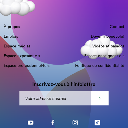
À propos
Contact
Emplois
Devenir bénévole!
Espace médias
Vidéos et balados
Espace exposant·e⋅s
Espace enseignant·e⋅s
Espace professionnel·le⋅s
Politique de confidentialité
Inscrivez-vous à l'infolettre