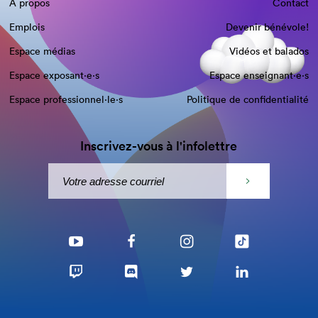
À propos
Contact
Emplois
Devenir bénévole!
Espace médias
Vidéos et balados
Espace exposant·e⋅s
Espace enseignant·e⋅s
Espace professionnel·le⋅s
Politique de confidentialité
Inscrivez-vous à l'infolettre