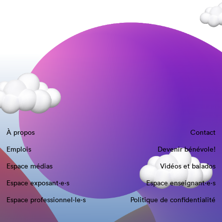
À propos
Contact
Emplois
Devenir bénévole!
Espace médias
Vidéos et balados
Espace exposant·e⋅s
Espace enseignant·e⋅s
Espace professionnel·le⋅s
Politique de confidentialité