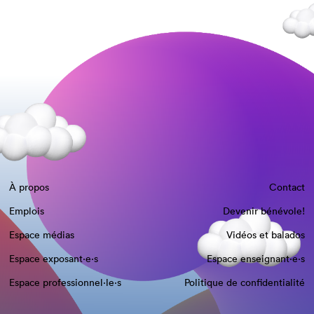
À propos
Contact
Emplois
Devenir bénévole!
Espace médias
Vidéos et balados
Espace exposant·e⋅s
Espace enseignant·e⋅s
Espace professionnel·le⋅s
Politique de confidentialité