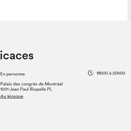
lais
Salon dans la ville et en ligne
icaces
tion
Programmation dans la ville
colaires Hydro-Québec
Programmation en ligne
Vidéos et balados
18h00 à 20h00
En personne
xposant·e·s
Palais des congrès de Montréal
teur·rice·s
1001 Jean Paul Riopelle Pl,
Au kiosque