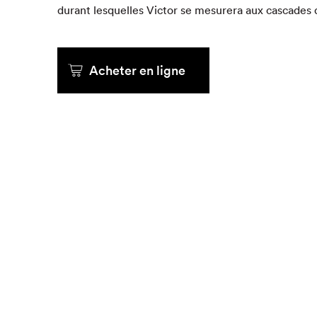
durant lesquelles Vic­tor se mesur­era aux cas­cades
Que cher
Acheter en ligne