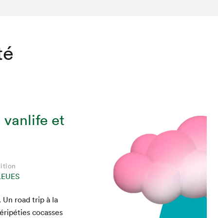
té
 vanlife et
ition
LEUES
 Un road trip à la
ripéties cocass­es