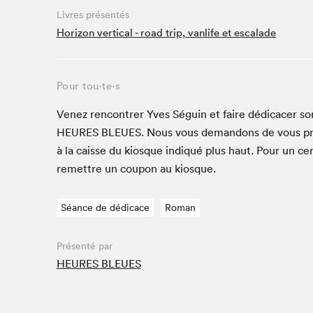
Café La Presse
Livres présentés
Espace Côte-des-Neiges
Horizon vertical - road trip, vanlife et escalade
Espace jeunesse présenté par Desjardins
Espace Zines
Pour tou⋅te⋅s
La lecture en cadeau
Le grand jeu de lecture à voix haute du Salon du livre
Venez ren­con­tr­er Yves Séguin et faire dédi­cac­er son
de Montréal
HEURES
BLEUES
. Nous vous deman­dons de vous pr
Lettres québécoises au Salon
à la caisse du kiosque indiqué plus haut. Pour un cer
Louisiane enracinée et branchée
remet­tre un coupon au kiosque.
Mur des illustrateur·rice·s
SLM PRO
Séance de dédicace
Roman
Zone Manga
Présenté par
HEURES BLEUES