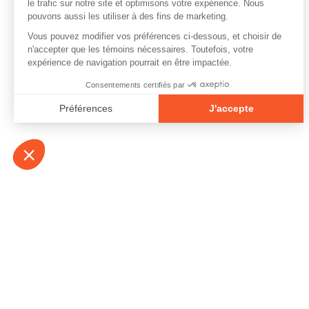
À propos
Contact
Emplois
Devenir bénévo
Espace médias
Vidéos et balad