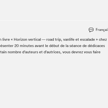
Espace ado | Lis-moi MTL
Espace des tout-petits
Espace Radio-Canada
La cabane à culture
Françai
La Maison des libraires
Le Salon dans ta classe
 livre « Hori­zon ver­ti­cal — road trip, van­life et escalade » chez
ésen­ter
20
min­utes avant le début de la séance de dédi­caces
Liseur Public
­tain nom­bre d’auteurs et d’autrices, vous devrez vous faire
Matinées scolaires Hydro-Québec
Narra
Vitrine du Festival littéraire international Metropolis
bleu au SLM