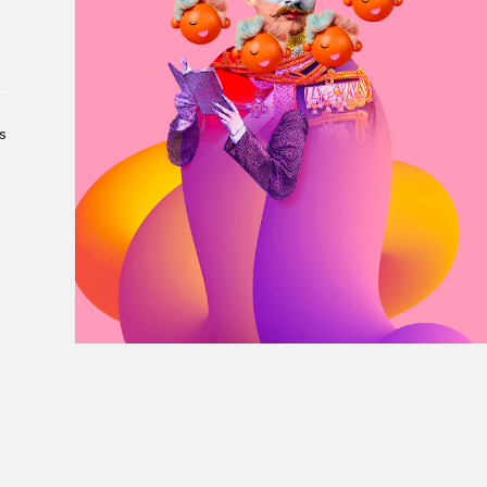
À propos du Salon
Liste des exposant·e·s
Liste des auteur·rice·s
s